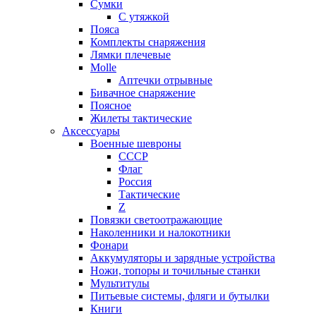
Сумки
С утяжкой
Пояса
Комплекты снаряжения
Лямки плечевые
Molle
Аптечки отрывные
Бивачное снаряжение
Поясное
Жилеты тактические
Аксессуары
Военные шевроны
СССР
Флаг
Россия
Тактические
Z
Повязки светоотражающие
Наколенники и налокотники
Фонари
Аккумуляторы и зарядные устройства
Ножи, топоры и точильные станки
Мультитулы
Питьевые системы, фляги и бутылки
Книги