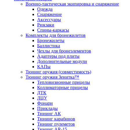
Военно-тактическая экипировка и снаряжение
Одежда
Снаряжение
Аксессуары
Рюкзаки
Спины-каркасы
Комплекты для бронежилетов
Бронежилеты
Баллистика
Чехлы для бронеэлементов
Адаптеры под плиты
Дополнительные модули
КАПы
Тюнинг оружия (совместимость)
Тюнинг оружия Зенитка™
Тепловизионные прицелы
Коллиматорные прицелы
ДТК
ЛЦУ
Фонари
Приклады
Тюнинг АК
Тюнинг карабинов
Тюнинг пулеметов
Тюнинг AR-15