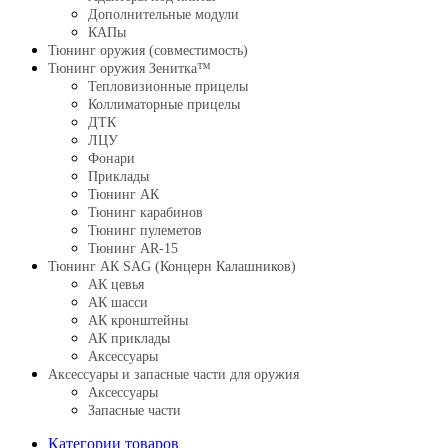
Дополнительные модули
КАПы
Тюнинг оружия (совместимость)
Тюнинг оружия Зенитка™
Тепловизионные прицелы
Коллиматорные прицелы
ДТК
ЛЦУ
Фонари
Приклады
Тюнинг АК
Тюнинг карабинов
Тюнинг пулеметов
Тюнинг AR-15
Тюнинг АК SAG (Концерн Калашников)
АК цевья
АК шасси
АК кронштейны
АК приклады
Аксессуары
Аксессуары и запасные части для оружия
Аксессуары
Запасные части
Категории товаров