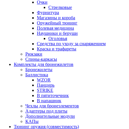
Очки
Стрелковые
Фурнитура
Магазины и короба
Оружейный тюнинг
Полевая медицина
Наушники и беруши
Оголовья
Средства по уходу за снаряжением
Краска и трафареты
Рюкзаки
Спины-каркасы
Комплекты для бронежилетов
Бронежилеты
Баллистика
WZOR
Панцирь
STRIKE
В пятиточечник
В напашник
Чехлы для бронеэлементов
Адаптеры под плиты
Дополнительные модули
КАПы
Тюнинг оружия (совместимость)