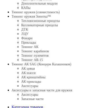
Дополнительные модули
КАПы
Тюнинг оружия (совместимость)
Тюнинг оружия Зенитка™
Тепловизионные прицелы
Коллиматорные прицелы
ДТК
ЛЦУ
Фонари
Приклады
Тюнинг АК
Тюнинг карабинов
Тюнинг пулеметов
Тюнинг AR-15
Тюнинг АК SAG (Концерн Калашников)
АК цевья
АК шасси
АК кронштейны
АК приклады
Аксессуары
Аксессуары и запасные части для оружия
Аксессуары
Запасные части
Категории товаров