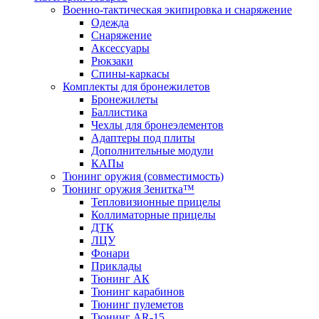
Военно-тактическая экипировка и снаряжение
Одежда
Снаряжение
Аксессуары
Рюкзаки
Спины-каркасы
Комплекты для бронежилетов
Бронежилеты
Баллистика
Чехлы для бронеэлементов
Адаптеры под плиты
Дополнительные модули
КАПы
Тюнинг оружия (совместимость)
Тюнинг оружия Зенитка™
Тепловизионные прицелы
Коллиматорные прицелы
ДТК
ЛЦУ
Фонари
Приклады
Тюнинг АК
Тюнинг карабинов
Тюнинг пулеметов
Тюнинг AR-15