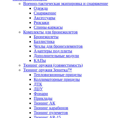
Военно-тактическая экипировка и снаряжение
Одежда
Снаряжение
Аксессуары
Рюкзаки
Спины-каркасы
Комплекты для бронежилетов
Бронежилеты
Баллистика
Чехлы для бронеэлементов
Адаптеры под плиты
Дополнительные модули
КАПы
Тюнинг оружия (совместимость)
Тюнинг оружия Зенитка™
Тепловизионные прицелы
Коллиматорные прицелы
ДТК
ЛЦУ
Фонари
Приклады
Тюнинг АК
Тюнинг карабинов
Тюнинг пулеметов
Тюнинг AR-15