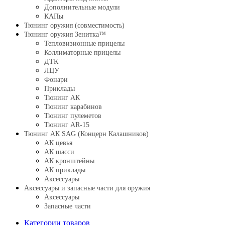
Дополнительные модули
КАПы
Тюнинг оружия (совместимость)
Тюнинг оружия Зенитка™
Тепловизионные прицелы
Коллиматорные прицелы
ДТК
ЛЦУ
Фонари
Приклады
Тюнинг АК
Тюнинг карабинов
Тюнинг пулеметов
Тюнинг AR-15
Тюнинг АК SAG (Концерн Калашников)
АК цевья
АК шасси
АК кронштейны
АК приклады
Аксессуары
Аксессуары и запасные части для оружия
Аксессуары
Запасные части
Категории товаров