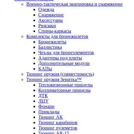
Военно-тактическая экипировка и снаряжение
Одежда
Снаряжение
Аксессуары
Рюкзаки
Спины-каркасы
Комплекты для бронежилетов
Бронежилеты
Баллистика
Чехлы для бронеэлементов
Адаптеры под плиты
Дополнительные модули
КАПы
Тюнинг оружия (совместимость)
Тюнинг оружия Зенитка™
Тепловизионные прицелы
Коллиматорные прицелы
ДТК
ЛЦУ
Фонари
Приклады
Тюнинг АК
Тюнинг карабинов
Тюнинг пулеметов
Тюнинг AR-15