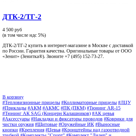
ДТК-2/ТГ-2
4 500 руб
(в том числе ндс 5%)
ДТК-2/ТГ-2 купить в интернет-магазине в Москве с доставкой
по России. Гарантия качества. Оригинальные товары от ООО
«Зенит» (Зенитка®). Звоните +7 (495) 152-73-27.
В корзину
#Тепловизионные прицелы
#Коллиматорные прицелы
#ЛЦУ
#Приклады
#АКМ
#АКМС
#ПК (ПКМ)
#Тюнинг AR-15
#Тюнинг АК SAG (Концерн Калашников)
#АК цевья
#Аксессуары
#Накладки и фиксаторы проводов
#Коврики для
чистки оружия
#Щитовые
#Оружейные ИК
#Выносные
кнопки
#Крепления
#Цевья
#Кронштейны над газоотводной
трубкой
#Комплекты "Спорт"
#Комплект "Лидер" и