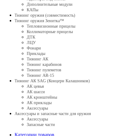
Дополнительные модули
КАПы
Тюнинг оружия (совместимость)
Тюнинг оружия Зенитка™
Тепловизионные прицелы
Коллиматорные прицелы
ДТК
ЛЦУ
Фонари
Приклады
Тюнинг АК
Тюнинг карабинов
Тюнинг пулеметов
Тюнинг AR-15
Тюнинг АК SAG (Концерн Калашников)
АК цевья
АК шасси
АК кронштейны
АК приклады
Аксессуары
Аксессуары и запасные части для оружия
Аксессуары
Запасные части
Категории товаров