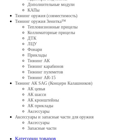
Дополнительные модули
КАПы
Тюнинг оружия (совместимость)
Тюнинг оружия Зенитка™
Тепловизионные прицелы
Коллиматорные прицелы
ДТК
ЛЦУ
Фонари
Приклады
Тюнинг АК
Тюнинг карабинов
Тюнинг пулеметов
Тюнинг AR-15
Тюнинг АК SAG (Концерн Калашников)
АК цевья
АК шасси
АК кронштейны
АК приклады
Аксессуары
Аксессуары и запасные части для оружия
Аксессуары
Запасные части
Категории товаров