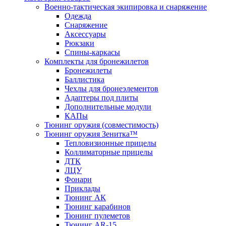
Военно-тактическая экипировка и снаряжение
Одежда
Снаряжение
Аксессуары
Рюкзаки
Спины-каркасы
Комплекты для бронежилетов
Бронежилеты
Баллистика
Чехлы для бронеэлементов
Адаптеры под плиты
Дополнительные модули
КАПы
Тюнинг оружия (совместимость)
Тюнинг оружия Зенитка™
Тепловизионные прицелы
Коллиматорные прицелы
ДТК
ЛЦУ
Фонари
Приклады
Тюнинг АК
Тюнинг карабинов
Тюнинг пулеметов
Тюнинг AR-15