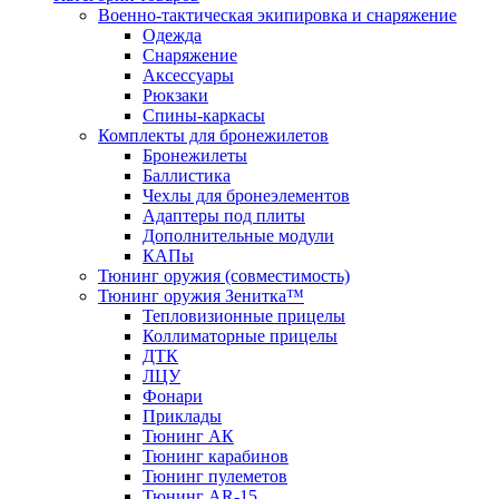
Военно-тактическая экипировка и снаряжение
Одежда
Снаряжение
Аксессуары
Рюкзаки
Спины-каркасы
Комплекты для бронежилетов
Бронежилеты
Баллистика
Чехлы для бронеэлементов
Адаптеры под плиты
Дополнительные модули
КАПы
Тюнинг оружия (совместимость)
Тюнинг оружия Зенитка™
Тепловизионные прицелы
Коллиматорные прицелы
ДТК
ЛЦУ
Фонари
Приклады
Тюнинг АК
Тюнинг карабинов
Тюнинг пулеметов
Тюнинг AR-15