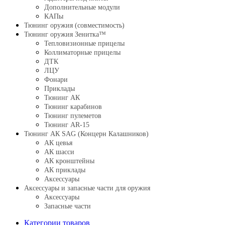
Дополнительные модули
КАПы
Тюнинг оружия (совместимость)
Тюнинг оружия Зенитка™
Тепловизионные прицелы
Коллиматорные прицелы
ДТК
ЛЦУ
Фонари
Приклады
Тюнинг АК
Тюнинг карабинов
Тюнинг пулеметов
Тюнинг AR-15
Тюнинг АК SAG (Концерн Калашников)
АК цевья
АК шасси
АК кронштейны
АК приклады
Аксессуары
Аксессуары и запасные части для оружия
Аксессуары
Запасные части
Категории товаров