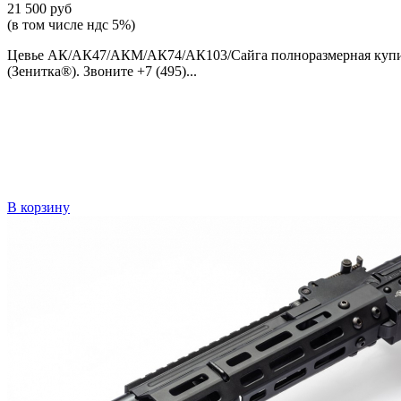
21 500 руб
(в том числе ндс 5%)
Цевье АК/АК47/АКМ/АК74/АК103/Сайга полноразмерная купить 
(Зенитка®). Звоните +7 (495)...
В корзину