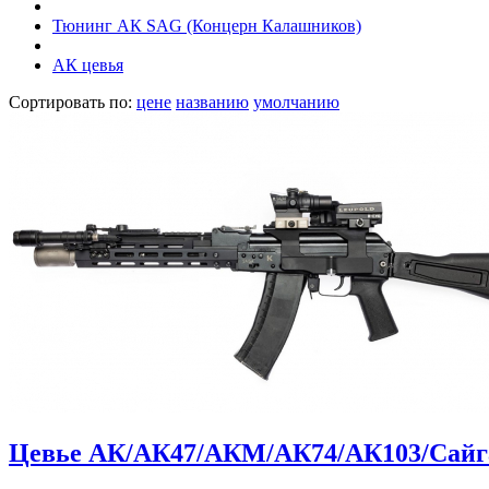
Тюнинг АК SAG (Концерн Калашников)
АК цевья
Сортировать по:
цене
названию
умолчанию
Цевье АК/АК47/АКМ/АК74/АК103/Сайг