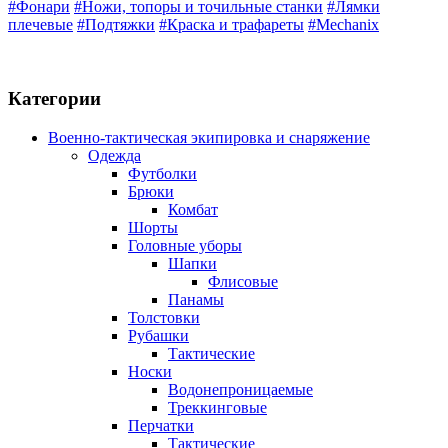
#Фонари
#Ножи, топоры и точильные станки
#Лямки
плечевые
#Подтяжки
#Краска и трафареты
#Mechanix
Категории
Военно-тактическая экипировка и снаряжение
Одежда
Футболки
Брюки
Комбат
Шорты
Головные уборы
Шапки
Флисовые
Панамы
Толстовки
Рубашки
Тактические
Носки
Водонепроницаемые
Треккинговые
Перчатки
Тактические