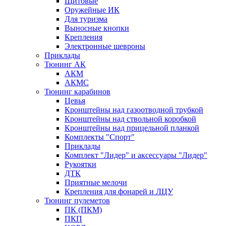
Щитовые
Оружейные ИК
Для туризма
Выносные кнопки
Крепления
Электронные шевроны
Приклады
Тюнинг АК
АКМ
АКМС
Тюнинг карабинов
Цевья
Кронштейны над газоотводной трубкой
Кронштейны над ствольной коробкой
Кронштейны над прицельной планкой
Комплекты "Спорт"
Приклады
Комплект "Лидер" и аксессуары "Лидер"
Рукоятки
ДТК
Приятные мелочи
Крепления для фонарей и ЛЦУ
Тюнинг пулеметов
ПК (ПКМ)
ПКП