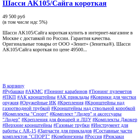
Шасси AK105/Сайга короткая
49 500 руб
(в том числе ндс 5%)
Шасси AK105/Сайга короткая купить в интернет-магазине в
Москве с доставкой по России. Гарантия качества.
Оригинальные товары от ООО «Зенит» (Зенитка®). Шасси
AK105/Сайга короткая по цене 49500...
В корзину
#Рубашки
#АКМС
#Тюнинг карабинов
#Тюнинг пулеметов
#ПКП
#АК кронштейны
#АК приклады
#Коврики для чистки
оружия
#Оружейные ИК
#Крепления
#Кронштейны над
газоотводной трубкой
#Кронштейны над ствольной коробкой
#Комплекты "Спорт"
#Комплект "Лидер" и аксессуары
"Лидер"
#Крепления для фонарей и ЛЦУ
#Комплекты Джокер
#Верхние кронштейны
#Газовые трубки
#Инструмент для
работы с AR-15
#Запчасти для прикладов
#Составные части
комплектов "СПОРТ"
#Комбинезоны
#Россия
#Рюкзаки