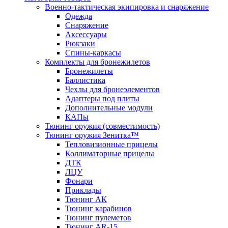
Военно-тактическая экипировка и снаряжение
Одежда
Снаряжение
Аксессуары
Рюкзаки
Спины-каркасы
Комплекты для бронежилетов
Бронежилеты
Баллистика
Чехлы для бронеэлементов
Адаптеры под плиты
Дополнительные модули
КАПы
Тюнинг оружия (совместимость)
Тюнинг оружия Зенитка™
Тепловизионные прицелы
Коллиматорные прицелы
ДТК
ЛЦУ
Фонари
Приклады
Тюнинг АК
Тюнинг карабинов
Тюнинг пулеметов
Тюнинг AR-15