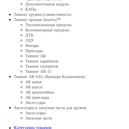
Дополнительные модули
КАПы
Тюнинг оружия (совместимость)
Тюнинг оружия Зенитка™
Тепловизионные прицелы
Коллиматорные прицелы
ДТК
ЛЦУ
Фонари
Приклады
Тюнинг АК
Тюнинг карабинов
Тюнинг пулеметов
Тюнинг AR-15
Тюнинг АК SAG (Концерн Калашников)
АК цевья
АК шасси
АК кронштейны
АК приклады
Аксессуары
Аксессуары и запасные части для оружия
Аксессуары
Запасные части
Категории товаров