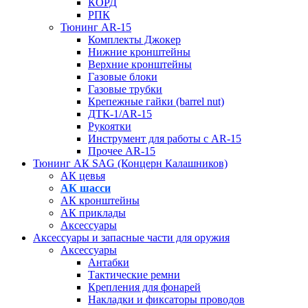
КОРД
РПК
Тюнинг AR-15
Комплекты Джокер
Нижние кронштейны
Верхние кронштейны
Газовые блоки
Газовые трубки
Крепежные гайки (barrel nut)
ДТК-1/AR-15
Рукоятки
Инструмент для работы с AR-15
Прочее AR-15
Тюнинг АК SAG (Концерн Калашников)
АК цевья
АК шасси
АК кронштейны
АК приклады
Аксессуары
Аксессуары и запасные части для оружия
Аксессуары
Антабки
Тактические ремни
Крепления для фонарей
Накладки и фиксаторы проводов