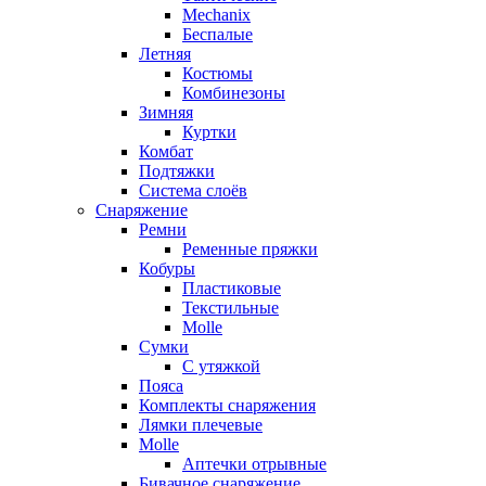
Mechanix
Беспалые
Летняя
Костюмы
Комбинезоны
Зимняя
Куртки
Комбат
Подтяжки
Система слоёв
Снаряжение
Ремни
Ременные пряжки
Кобуры
Пластиковые
Текстильные
Molle
Сумки
С утяжкой
Пояса
Комплекты снаряжения
Лямки плечевые
Molle
Аптечки отрывные
Бивачное снаряжение