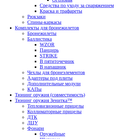
Средства по уходу за снаряжением
Краска и трафареты
Рюкзаки
Спины-каркасы
Комплекты для бронежилетов
Бронежилеты
Баллистика
WZOR
Панцирь
STRIKE
В пятиточечник
В напашник
Чехлы для бронеэлементов
Адаптеры под плиты
Дополнительные модули
КАПы
Тюнинг оружия (совместимость)
Тюнинг оружия Зенитка™
Тепловизионные прицелы
Коллиматорные прицелы
ДТК
ЛЦУ
Фонари
Оружейные