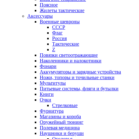
Поясное
Жилеты тактические
Аксессуары
Военные шевроны
СССР
Флаг
Россия
Тактические
Z
Повязки светоотражающие
Наколенники и налокотники
Фонари
Аккумуляторы и зарядные устройства
Ножи, топоры и точильные станки
Мультитулы
Питьевые системы, фляги и бутылки
Книги
Очки
Стрелковые
Фурнитура
Магазины и короба
Оружейный тюнинг
Полевая медицина
Наушники и беруши
Оголовья