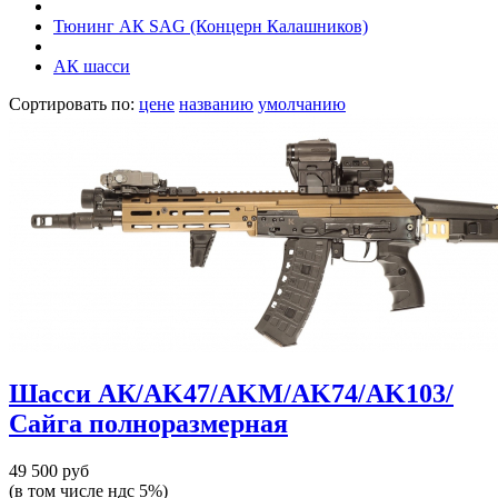
Тюнинг АК SAG (Концерн Калашников)
АК шасси
Сортировать по:
цене
названию
умолчанию
Шасси АК/AK47/AKM/AK74/AK103/
Сайга полноразмерная
49 500 руб
(в том числе ндс 5%)