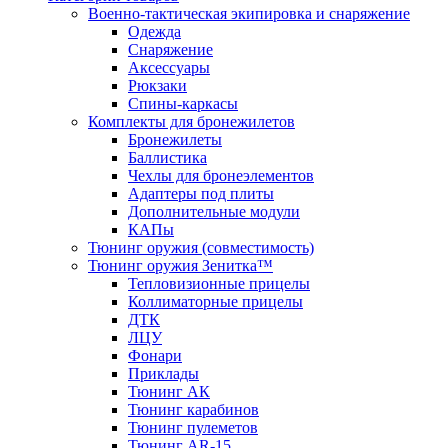
Военно-тактическая экипировка и снаряжение
Одежда
Снаряжение
Аксессуары
Рюкзаки
Спины-каркасы
Комплекты для бронежилетов
Бронежилеты
Баллистика
Чехлы для бронеэлементов
Адаптеры под плиты
Дополнительные модули
КАПы
Тюнинг оружия (совместимость)
Тюнинг оружия Зенитка™
Тепловизионные прицелы
Коллиматорные прицелы
ДТК
ЛЦУ
Фонари
Приклады
Тюнинг АК
Тюнинг карабинов
Тюнинг пулеметов
Тюнинг AR-15