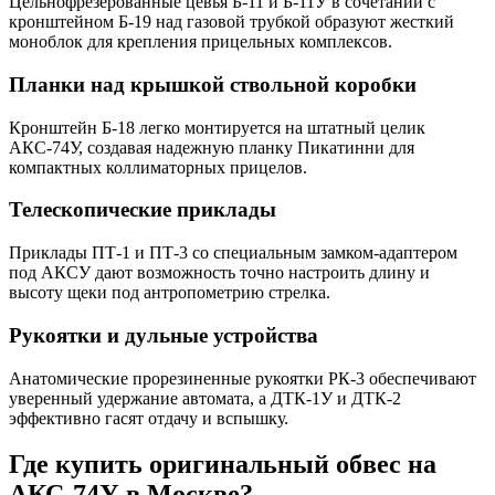
Цельнофрезерованные цевья Б-11 и Б-11У в сочетании с
кронштейном Б-19 над газовой трубкой образуют жесткий
моноблок для крепления прицельных комплексов.
Планки над крышкой ствольной коробки
Кронштейн Б-18 легко монтируется на штатный целик
АКС-74У, создавая надежную планку Пикатинни для
компактных коллиматорных прицелов.
Телескопические приклады
Приклады ПТ-1 и ПТ-3 со специальным замком-адаптером
под АКСУ дают возможность точно настроить длину и
высоту щеки под антропометрию стрелка.
Рукоятки и дульные устройства
Анатомические прорезиненные рукоятки РК-3 обеспечивают
уверенный удержание автомата, а ДТК-1У и ДТК-2
эффективно гасят отдачу и вспышку.
Где купить оригинальный обвес на
АКС-74У в Москве?