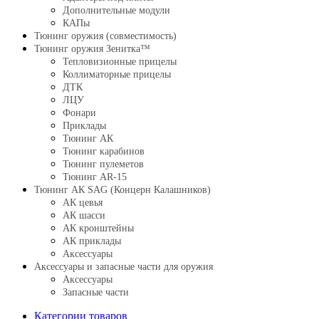
Дополнительные модули
КАПы
Тюнинг оружия (совместимость)
Тюнинг оружия Зенитка™
Тепловизионные прицелы
Коллиматорные прицелы
ДТК
ЛЦУ
Фонари
Приклады
Тюнинг АК
Тюнинг карабинов
Тюнинг пулеметов
Тюнинг AR-15
Тюнинг АК SAG (Концерн Калашников)
АК цевья
АК шасси
АК кронштейны
АК приклады
Аксессуары
Аксессуары и запасные части для оружия
Аксессуары
Запасные части
Категории товаров