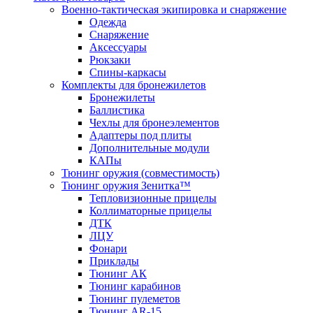
Военно-тактическая экипировка и снаряжение
Одежда
Снаряжение
Аксессуары
Рюкзаки
Спины-каркасы
Комплекты для бронежилетов
Бронежилеты
Баллистика
Чехлы для бронеэлементов
Адаптеры под плиты
Дополнительные модули
КАПы
Тюнинг оружия (совместимость)
Тюнинг оружия Зенитка™
Тепловизионные прицелы
Коллиматорные прицелы
ДТК
ЛЦУ
Фонари
Приклады
Тюнинг АК
Тюнинг карабинов
Тюнинг пулеметов
Тюнинг AR-15