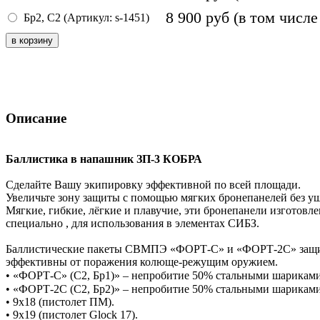
8 900
руб
(в том числе
Бр2, С2 (Артикул: s-1451)
Описание
Баллистика в напашник ЗП-3 КОБРА
Сделайте Вашу экипировку эффективной по всей площади.
Увеличьте зону защиты с помощью мягких бронепанелей без у
Мягкие, гибкие, лёгкие и плавучие, эти бронепанели изготов
специально , для использования в элементах СИБЗ.
Баллистические пакеты СВМПЭ «ФОРТ-С» и «ФОРТ-2С» защищают
эффективны от поражения колюще-режущим оружием.
• «ФОРТ-С» (С2, Бр1)» – непробитие 50% стальными шариками 6
• «ФОРТ-2С (С2, Бр2)» – непробитие 50% стальными шариками 6
• 9х18 (пистолет ПМ).
• 9х19 (пистолет Glock 17).