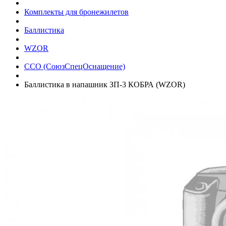
Комплекты для бронежилетов
Баллистика
WZOR
ССО (СоюзСпецОснащение)
Баллистика в напашник ЗП-3 КОБРА (WZOR)