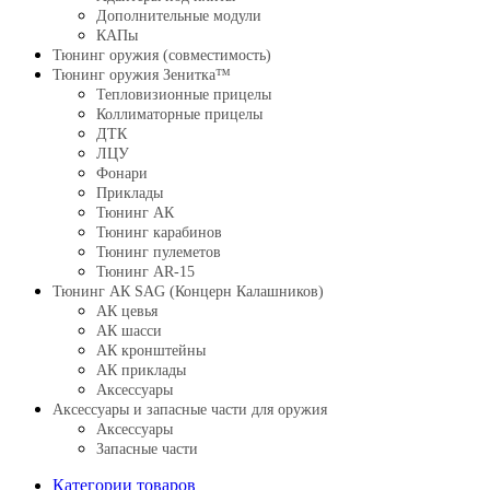
Дополнительные модули
КАПы
Тюнинг оружия (совместимость)
Тюнинг оружия Зенитка™
Тепловизионные прицелы
Коллиматорные прицелы
ДТК
ЛЦУ
Фонари
Приклады
Тюнинг АК
Тюнинг карабинов
Тюнинг пулеметов
Тюнинг AR-15
Тюнинг АК SAG (Концерн Калашников)
АК цевья
АК шасси
АК кронштейны
АК приклады
Аксессуары
Аксессуары и запасные части для оружия
Аксессуары
Запасные части
Категории товаров