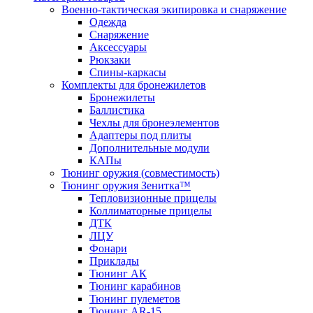
Военно-тактическая экипировка и снаряжение
Одежда
Снаряжение
Аксессуары
Рюкзаки
Спины-каркасы
Комплекты для бронежилетов
Бронежилеты
Баллистика
Чехлы для бронеэлементов
Адаптеры под плиты
Дополнительные модули
КАПы
Тюнинг оружия (совместимость)
Тюнинг оружия Зенитка™
Тепловизионные прицелы
Коллиматорные прицелы
ДТК
ЛЦУ
Фонари
Приклады
Тюнинг АК
Тюнинг карабинов
Тюнинг пулеметов
Тюнинг AR-15