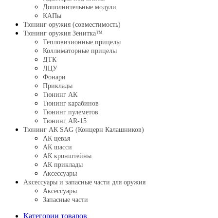
Дополнительные модули
КАПы
Тюнинг оружия (совместимость)
Тюнинг оружия Зенитка™
Тепловизионные прицелы
Коллиматорные прицелы
ДТК
ЛЦУ
Фонари
Приклады
Тюнинг АК
Тюнинг карабинов
Тюнинг пулеметов
Тюнинг AR-15
Тюнинг АК SAG (Концерн Калашников)
АК цевья
АК шасси
АК кронштейны
АК приклады
Аксессуары
Аксессуары и запасные части для оружия
Аксессуары
Запасные части
Категории товаров