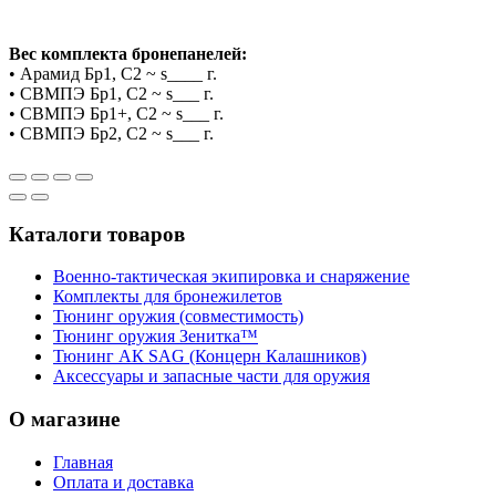
Вес комплекта бронепанелей:
• Арамид Бр1, С2 ~ s____ г.
• СВМПЭ Бр1, С2 ~ s___ г.
• СВМПЭ Бр1+, С2 ~ s___ г.
• СВМПЭ Бр2, С2 ~ s___ г.
Каталоги товаров
Военно-тактическая экипировка и снаряжение
Комплекты для бронежилетов
Тюнинг оружия (совместимость)
Тюнинг оружия Зенитка™
Тюнинг АК SAG (Концерн Калашников)
Аксессуары и запасные части для оружия
О магазине
Главная
Оплата и доставка