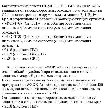
Баллистические пакеты СВМПЭ «ФОРТ-С» и «ФОРТ-2С»
защищают от высокоскоростных осколков по классу защиты
С2 и от огнестрельного оружия класса защиты Бр1, Бр1+ и
Бр2, и эффективны от поражения колюще-режущим оружием.
• «ФОРТ-С» (С2, Бр1)» – непробитие 50% стальными
шариками 6,35 мм на скорости ⩾ 615,2 м/с (имитация
осколков).
• «ФОРТ-2С (С2, Бр2)» – непробитие 50% стальными
шариками 6,35 мм на скорости ⩾ 798,1 м/с (имитация
осколков).
• 9х18 (пистолет ПМ).
• 9х19 (пистолет Glock 17).
• 9х21 (пистолет СР-1).
Баллистический пакет «ФОРТ-А» из арамидной ткани
очень гибкий и удобный при использовании в составе
защитных модулей , не сковывает движение.
Выполнен по уникальной технологии ,используемой на
предприятии «WZOR-Armor» , прошит по всей площади 45й
арамидной нитью, что повышает осколочную стойкость по
сравнению с аналогами на 15-20%.
Он защищают от высокоскоростных осколков по классу
защиты С2 и от огнестрельного оружия класса защиты Бр1:
• 9х18 (пистолет ПМ).