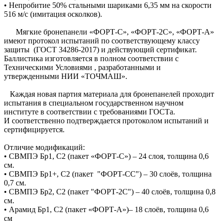
• Непробитие 50% стальными шариками 6,35 мм на скорости
516 м/с (имитация осколков).
Мягкие бронепанели «ФОРТ-С», «ФОРТ-2С», «ФОРТ-А»
имеют протокол испытаний по соответствующему классу
защиты (ГОСТ 34286-2017) и действующий сертификат.
Баллистика изготовляется в полном соответствии с
Техническими Условиями , разработанными и
утвержденными НИИ «ТОЧМАШ».
Каждая новая партия материала для бронепанелей проходит
испытания в специальном государственном научном
институте в соответствии с требованиями ГОСТа.
И соответственно подтверждается протоколом испытаний и
сертифицируется.
Отличие модификаций:
• СВМПЭ Бр1, С2 (пакет «ФОРТ-С») – 24 слоя, толщина 0,6
см.
• СВМПЭ Бр1+, С2 (пакет "ФОРТ-СС") – 30 слоёв, толщина
0,7 см.
• СВМПЭ Бр2, С2 (пакет "ФОРТ-2С") – 40 слоёв, толщина 0,8
см.
• Арамид Бр1, С2 (пакет «ФОРТ-А»)– 18 слоёв, толщина 0,6
см