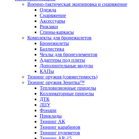
Военно-тактическая экипировка и снаряжение
Одежда
Снаряжение
Аксессуары
Рюкзаки
Спины-каркасы
Комплекты для бронежилетов
Бронежилеты
Баллистика
Чехлы для бронеэлементов
Адаптеры под плиты
Дополнительные модули
КАПы
Тюнинг оружия (совместимость)
Тюнинг оружия Зенитка™
Тепловизионные прицелы
Коллиматорные прицелы
ДТК
ЛЦУ
Фонари
Приклады
Тюнинг АК
Тюнинг карабинов
Тюнинг пулеметов
Тюнинг AR-15