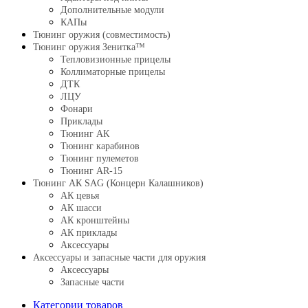
Дополнительные модули
КАПы
Тюнинг оружия (совместимость)
Тюнинг оружия Зенитка™
Тепловизионные прицелы
Коллиматорные прицелы
ДТК
ЛЦУ
Фонари
Приклады
Тюнинг АК
Тюнинг карабинов
Тюнинг пулеметов
Тюнинг AR-15
Тюнинг АК SAG (Концерн Калашников)
АК цевья
АК шасси
АК кронштейны
АК приклады
Аксессуары
Аксессуары и запасные части для оружия
Аксессуары
Запасные части
Категории товаров