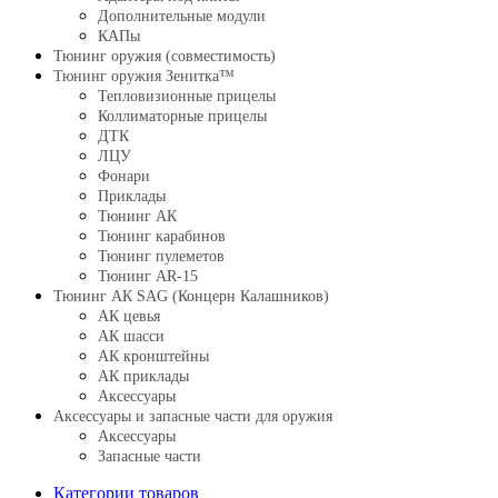
Дополнительные модули
КАПы
Тюнинг оружия (совместимость)
Тюнинг оружия Зенитка™
Тепловизионные прицелы
Коллиматорные прицелы
ДТК
ЛЦУ
Фонари
Приклады
Тюнинг АК
Тюнинг карабинов
Тюнинг пулеметов
Тюнинг AR-15
Тюнинг АК SAG (Концерн Калашников)
АК цевья
АК шасси
АК кронштейны
АК приклады
Аксессуары
Аксессуары и запасные части для оружия
Аксессуары
Запасные части
Категории товаров