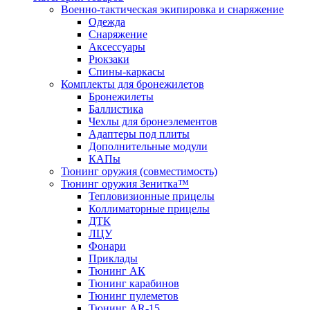
Военно-тактическая экипировка и снаряжение
Одежда
Снаряжение
Аксессуары
Рюкзаки
Спины-каркасы
Комплекты для бронежилетов
Бронежилеты
Баллистика
Чехлы для бронеэлементов
Адаптеры под плиты
Дополнительные модули
КАПы
Тюнинг оружия (совместимость)
Тюнинг оружия Зенитка™
Тепловизионные прицелы
Коллиматорные прицелы
ДТК
ЛЦУ
Фонари
Приклады
Тюнинг АК
Тюнинг карабинов
Тюнинг пулеметов
Тюнинг AR-15