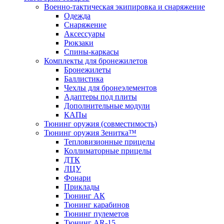
Военно-тактическая экипировка и снаряжение
Одежда
Снаряжение
Аксессуары
Рюкзаки
Спины-каркасы
Комплекты для бронежилетов
Бронежилеты
Баллистика
Чехлы для бронеэлементов
Адаптеры под плиты
Дополнительные модули
КАПы
Тюнинг оружия (совместимость)
Тюнинг оружия Зенитка™
Тепловизионные прицелы
Коллиматорные прицелы
ДТК
ЛЦУ
Фонари
Приклады
Тюнинг АК
Тюнинг карабинов
Тюнинг пулеметов
Тюнинг AR-15