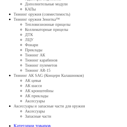
Дополнительные модули
КАПы
Тюнинг оружия (совместимость)
Тюнинг оружия Зенитка™
Тепловизионные прицелы
Коллиматорные прицелы
ДТК
ЛЦУ
Фонари
Приклады
Тюнинг АК
Тюнинг карабинов
Тюнинг пулеметов
Тюнинг AR-15
Тюнинг АК SAG (Концерн Калашников)
АК цевья
АК шасси
АК кронштейны
АК приклады
Аксессуары
Аксессуары и запасные части для оружия
Аксессуары
Запасные части
Категории товаров