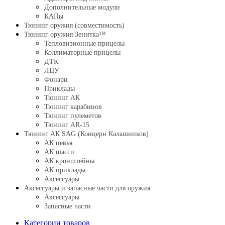
Дополнительные модули
КАПы
Тюнинг оружия (совместимость)
Тюнинг оружия Зенитка™
Тепловизионные прицелы
Коллиматорные прицелы
ДТК
ЛЦУ
Фонари
Приклады
Тюнинг АК
Тюнинг карабинов
Тюнинг пулеметов
Тюнинг AR-15
Тюнинг АК SAG (Концерн Калашников)
АК цевья
АК шасси
АК кронштейны
АК приклады
Аксессуары
Аксессуары и запасные части для оружия
Аксессуары
Запасные части
Категории товаров