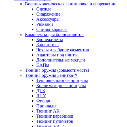
Военно-тактическая экипировка и снаряжение
Одежда
Снаряжение
Аксессуары
Рюкзаки
Спины-каркасы
Комплекты для бронежилетов
Бронежилеты
Баллистика
Чехлы для бронеэлементов
Адаптеры под плиты
Дополнительные модули
КАПы
Тюнинг оружия (совместимость)
Тюнинг оружия Зенитка™
Тепловизионные прицелы
Коллиматорные прицелы
ДТК
ЛЦУ
Фонари
Приклады
Тюнинг АК
Тюнинг карабинов
Тюнинг пулеметов
Тюнинг AR-15