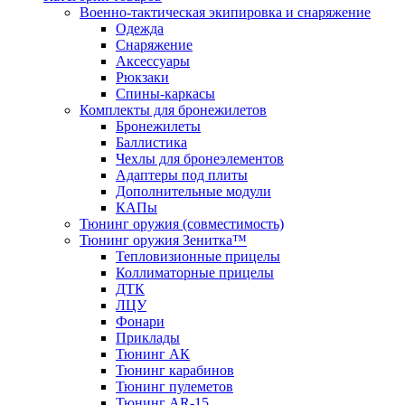
Военно-тактическая экипировка и снаряжение
Одежда
Снаряжение
Аксессуары
Рюкзаки
Спины-каркасы
Комплекты для бронежилетов
Бронежилеты
Баллистика
Чехлы для бронеэлементов
Адаптеры под плиты
Дополнительные модули
КАПы
Тюнинг оружия (совместимость)
Тюнинг оружия Зенитка™
Тепловизионные прицелы
Коллиматорные прицелы
ДТК
ЛЦУ
Фонари
Приклады
Тюнинг АК
Тюнинг карабинов
Тюнинг пулеметов
Тюнинг AR-15