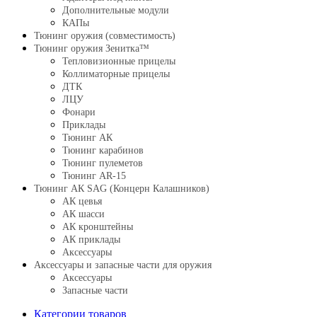
Дополнительные модули
КАПы
Тюнинг оружия (совместимость)
Тюнинг оружия Зенитка™
Тепловизионные прицелы
Коллиматорные прицелы
ДТК
ЛЦУ
Фонари
Приклады
Тюнинг АК
Тюнинг карабинов
Тюнинг пулеметов
Тюнинг AR-15
Тюнинг АК SAG (Концерн Калашников)
АК цевья
АК шасси
АК кронштейны
АК приклады
Аксессуары
Аксессуары и запасные части для оружия
Аксессуары
Запасные части
Категории товаров