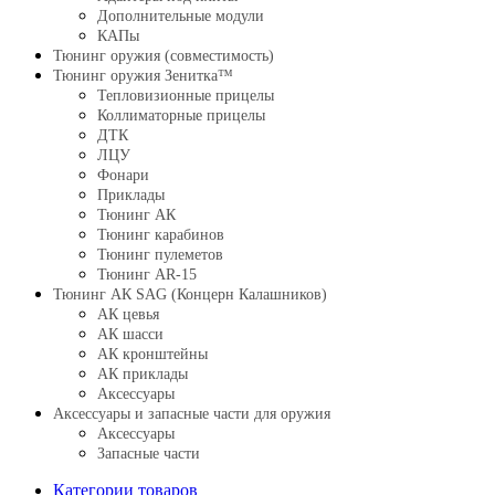
Дополнительные модули
КАПы
Тюнинг оружия (совместимость)
Тюнинг оружия Зенитка™
Тепловизионные прицелы
Коллиматорные прицелы
ДТК
ЛЦУ
Фонари
Приклады
Тюнинг АК
Тюнинг карабинов
Тюнинг пулеметов
Тюнинг AR-15
Тюнинг АК SAG (Концерн Калашников)
АК цевья
АК шасси
АК кронштейны
АК приклады
Аксессуары
Аксессуары и запасные части для оружия
Аксессуары
Запасные части
Категории товаров