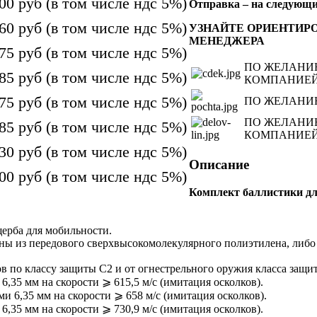
300
руб
(в том числе ндс 5%)
Отправка – на следующий
760
руб
(в том числе ндс 5%)
УЗНАЙТЕ ОРИЕНТИР
МЕНЕДЖЕРА
675
руб
(в том числе ндс 5%)
ПО ЖЕЛАНИ
685
руб
(в том числе ндс 5%)
КОМПАНИЕЙ 
675
руб
(в том числе ндс 5%)
ПО ЖЕЛАНИ
ПО ЖЕЛАНИ
685
руб
(в том числе ндс 5%)
КОМПАНИЕЙ
730
руб
(в том числе ндс 5%)
Описание
100
руб
(в том числе ндс 5%)
Комплект баллистики дл
ерба для мобильности.
ены из передового сверхвысокомолекулярного полиэтилена, либо
 по классу защиты С2 и от огнестрельного оружия класса защит
,35 мм на скорости ⩾ 615,5 м/с (имитация осколков).
и 6,35 мм на скорости ⩾ 658 м/с (имитация осколков).
,35 мм на скорости ⩾ 730,9 м/с (имитация осколков).