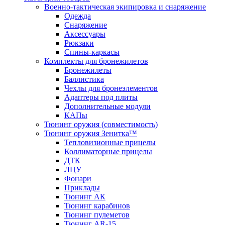
Военно-тактическая экипировка и снаряжение
Одежда
Снаряжение
Аксессуары
Рюкзаки
Спины-каркасы
Комплекты для бронежилетов
Бронежилеты
Баллистика
Чехлы для бронеэлементов
Адаптеры под плиты
Дополнительные модули
КАПы
Тюнинг оружия (совместимость)
Тюнинг оружия Зенитка™
Тепловизионные прицелы
Коллиматорные прицелы
ДТК
ЛЦУ
Фонари
Приклады
Тюнинг АК
Тюнинг карабинов
Тюнинг пулеметов
Тюнинг AR-15