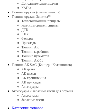
Дополнительные модули
КАПы
Тюнинг оружия (совместимость)
Тюнинг оружия Зенитка™
Тепловизионные прицелы
Коллиматорные прицелы
ДТК
ЛЦУ
Фонари
Приклады
Тюнинг АК
Тюнинг карабинов
Тюнинг пулеметов
Тюнинг AR-15
Тюнинг АК SAG (Концерн Калашников)
АК цевья
АК шасси
АК кронштейны
АК приклады
Аксессуары
Аксессуары и запасные части для оружия
Аксессуары
Запасные части
Категории товаров