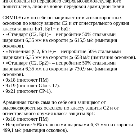
изготовлены из передового сверхвысокомолекулярного
полиэтилена, либо из новой передовой арамидной ткани.
СВМПЭ сам по себе он защищает от высокоскоростных
осколков по классу защиты С2 и от огнестрельного оружия
класса защиты Бр1, Бр1+ и Бр2:
• «Стандарт (С2, Бр1)» – непробитие 50% стальными
шариками 6,35 мм на скорости ⩾ 615,5 м/с (имитация
осколков).
• «Усиленная (С2, Бр1+)» – непробитие 50% стальными
шариками 6,35 мм на скорости ⩾ 658 м/с (имитация осколков).
• «Стандарт (С2, Бр2)» – непробитие 50% стальными
шариками 6,35 мм на скорости ⩾ 730,9 м/с (имитация
осколков).
• 9х18 (пистолет ПМ).
• 9х19 (пистолет Glock 17).
• 9х21 (пистолет СР-1).
Арамидная ткань сама по себе они защищают от
высокоскоростных осколков по классу защиты С2 и от
огнестрельного оружия класса защиты Бр1:
• 9х18 (пистолет ПМ).
• Непробитие 50% стальными шариками 6,35 мм на скорости
499,1 м/с (имитация осколков).