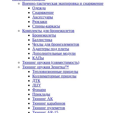
Военно-тактическая экипировка и снаряжение
Одежда
Снаряжение
Аксессуары
Рюкзаки
Спины-каркасы
Комплекты для бронежилетов
Бронежилеты
Баллистика
Чехлы для бронеэлементов
Адаптеры под плиты
Дополнительные модули
КАПы
Тюнинг оружия (совместимость)
Тюнинг оружия Зенитка™
Тепловизионные прицелы
Коллиматорные прицелы
ДТК
ЛЦУ
Фонари
Приклады
Тюнинг АК
Тюнинг карабинов
Тюнинг пулеметов
Тюнинг AR-15