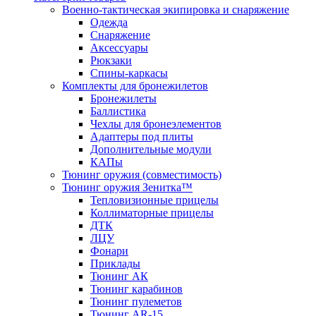
Военно-тактическая экипировка и снаряжение
Одежда
Снаряжение
Аксессуары
Рюкзаки
Спины-каркасы
Комплекты для бронежилетов
Бронежилеты
Баллистика
Чехлы для бронеэлементов
Адаптеры под плиты
Дополнительные модули
КАПы
Тюнинг оружия (совместимость)
Тюнинг оружия Зенитка™
Тепловизионные прицелы
Коллиматорные прицелы
ДТК
ЛЦУ
Фонари
Приклады
Тюнинг АК
Тюнинг карабинов
Тюнинг пулеметов
Тюнинг AR-15