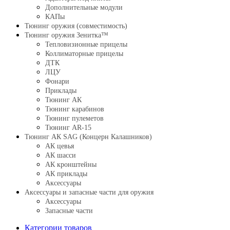
Дополнительные модули
КАПы
Тюнинг оружия (совместимость)
Тюнинг оружия Зенитка™
Тепловизионные прицелы
Коллиматорные прицелы
ДТК
ЛЦУ
Фонари
Приклады
Тюнинг АК
Тюнинг карабинов
Тюнинг пулеметов
Тюнинг AR-15
Тюнинг АК SAG (Концерн Калашников)
АК цевья
АК шасси
АК кронштейны
АК приклады
Аксессуары
Аксессуары и запасные части для оружия
Аксессуары
Запасные части
Категории товаров