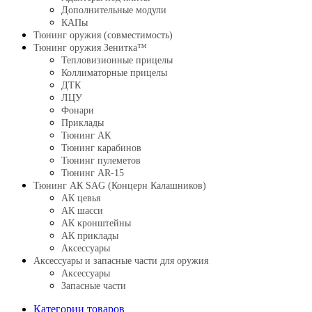
Дополнительные модули
КАПы
Тюнинг оружия (совместимость)
Тюнинг оружия Зенитка™
Тепловизионные прицелы
Коллиматорные прицелы
ДТК
ЛЦУ
Фонари
Приклады
Тюнинг АК
Тюнинг карабинов
Тюнинг пулеметов
Тюнинг AR-15
Тюнинг АК SAG (Концерн Калашников)
АК цевья
АК шасси
АК кронштейны
АК приклады
Аксессуары
Аксессуары и запасные части для оружия
Аксессуары
Запасные части
Категории товаров