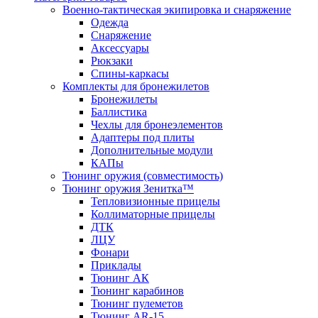
Военно-тактическая экипировка и снаряжение
Одежда
Снаряжение
Аксессуары
Рюкзаки
Спины-каркасы
Комплекты для бронежилетов
Бронежилеты
Баллистика
Чехлы для бронеэлементов
Адаптеры под плиты
Дополнительные модули
КАПы
Тюнинг оружия (совместимость)
Тюнинг оружия Зенитка™
Тепловизионные прицелы
Коллиматорные прицелы
ДТК
ЛЦУ
Фонари
Приклады
Тюнинг АК
Тюнинг карабинов
Тюнинг пулеметов
Тюнинг AR-15