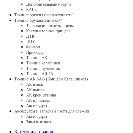
Дополнительные модули
КАПы
Тюнинг оружия (совместимость)
Тюнинг оружия Зенитка™
Тепловизионные прицелы
Коллиматорные прицелы
ДТК
ЛЦУ
Фонари
Приклады
Тюнинг АК
Тюнинг карабинов
Тюнинг пулеметов
Тюнинг AR-15
Тюнинг АК SAG (Концерн Калашников)
АК цевья
АК шасси
АК кронштейны
АК приклады
Аксессуары
Аксессуары и запасные части для оружия
Аксессуары
Запасные части
Категории товаров