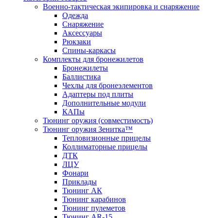
Военно-тактическая экипировка и снаряжение
Одежда
Снаряжение
Аксессуары
Рюкзаки
Спины-каркасы
Комплекты для бронежилетов
Бронежилеты
Баллистика
Чехлы для бронеэлементов
Адаптеры под плиты
Дополнительные модули
КАПы
Тюнинг оружия (совместимость)
Тюнинг оружия Зенитка™
Тепловизионные прицелы
Коллиматорные прицелы
ДТК
ЛЦУ
Фонари
Приклады
Тюнинг АК
Тюнинг карабинов
Тюнинг пулеметов
Тюнинг AR-15