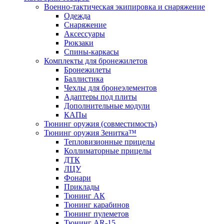
Военно-тактическая экипировка и снаряжение
Одежда
Снаряжение
Аксессуары
Рюкзаки
Спины-каркасы
Комплекты для бронежилетов
Бронежилеты
Баллистика
Чехлы для бронеэлементов
Адаптеры под плиты
Дополнительные модули
КАПы
Тюнинг оружия (совместимость)
Тюнинг оружия Зенитка™
Тепловизионные прицелы
Коллиматорные прицелы
ДТК
ЛЦУ
Фонари
Приклады
Тюнинг АК
Тюнинг карабинов
Тюнинг пулеметов
Тюнинг AR-15