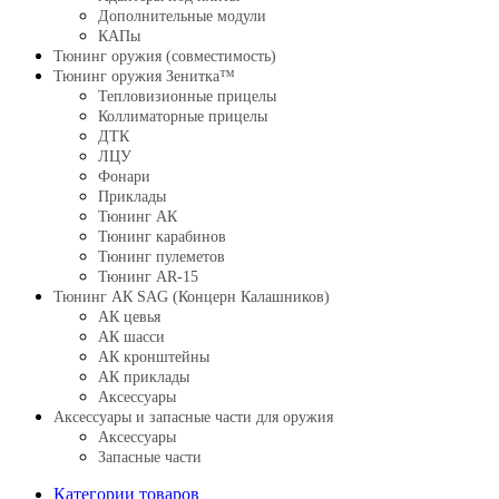
Дополнительные модули
КАПы
Тюнинг оружия (совместимость)
Тюнинг оружия Зенитка™
Тепловизионные прицелы
Коллиматорные прицелы
ДТК
ЛЦУ
Фонари
Приклады
Тюнинг АК
Тюнинг карабинов
Тюнинг пулеметов
Тюнинг AR-15
Тюнинг АК SAG (Концерн Калашников)
АК цевья
АК шасси
АК кронштейны
АК приклады
Аксессуары
Аксессуары и запасные части для оружия
Аксессуары
Запасные части
Категории товаров