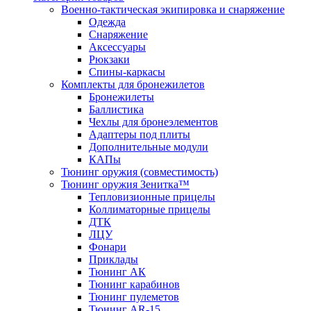
Военно-тактическая экипировка и снаряжение
Одежда
Снаряжение
Аксессуары
Рюкзаки
Спины-каркасы
Комплекты для бронежилетов
Бронежилеты
Баллистика
Чехлы для бронеэлементов
Адаптеры под плиты
Дополнительные модули
КАПы
Тюнинг оружия (совместимость)
Тюнинг оружия Зенитка™
Тепловизионные прицелы
Коллиматорные прицелы
ДТК
ЛЦУ
Фонари
Приклады
Тюнинг АК
Тюнинг карабинов
Тюнинг пулеметов
Тюнинг AR-15