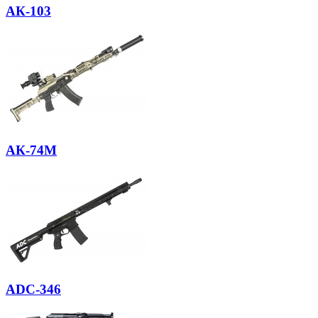
АК-103
АК-74М
ADC-346