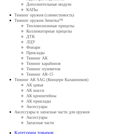
Дополнительные модули
КАПы
Тюнинг оружия (совместимость)
Тюнинг оружия Зенитка™
Тепловизионные прицелы
Коллиматорные прицелы
ДТК
ЛЦУ
Фонари
Приклады
Тюнинг АК
Тюнинг карабинов
Тюнинг пулеметов
Тюнинг AR-15
Тюнинг АК SAG (Концерн Калашников)
АК цевья
АК шасси
АК кронштейны
АК приклады
Аксессуары
Аксессуары и запасные части для оружия
Аксессуары
Запасные части
Категории товаров