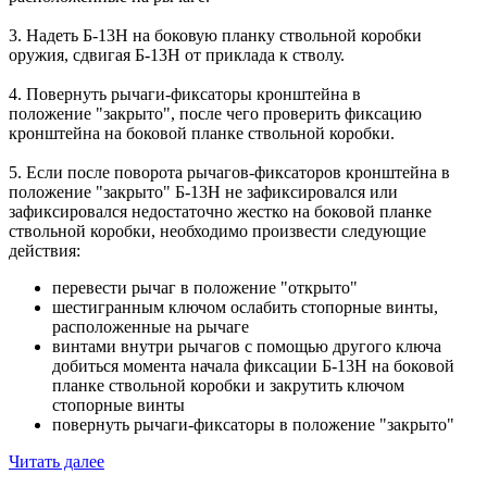
3. Надеть Б-13Н на боковую планку ствольной коробки
оружия, сдвигая Б-13Н от приклада к стволу.
4. Повернуть рычаги-фиксаторы кронштейна в
положение "закрыто", после чего проверить фиксацию
кронштейна на боковой планке ствольной коробки.
5. Если после поворота рычагов-фиксаторов кронштейна в
положение "закрыто" Б-13Н не зафиксировался или
зафиксировался недостаточно жестко на боковой планке
ствольной коробки, необходимо произвести следующие
действия:
перевести рычаг в положение "открыто"
шестигранным ключом ослабить стопорные винты,
расположенные на рычаге
винтами внутри рычагов с помощью другого ключа
добиться момента начала фиксации Б-13Н на боковой
планке ствольной коробки и закрутить ключом
стопорные винты
повернуть рычаги-фиксаторы в положение "закрыто"
Читать далее