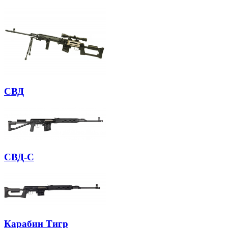
СВД
СВД-С
Карабин Тигр