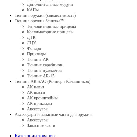
Дополнительные модули
КАПы
Тюнинг оружия (совместимость)
Тюнинг оружия Зенитка™
Тепловизионные прицелы
Коллиматорные прицелы
ДТК
ЛЦУ
Фонари
Приклады
Тюнинг АК
Тюнинг карабинов
Тюнинг пулеметов
Тюнинг AR-15
Тюнинг АК SAG (Концерн Калашников)
АК цевья
АК шасси
АК кронштейны
АК приклады
Аксессуары
Аксессуары и запасные части для оружия
Аксессуары
Запасные части
Категории товаров