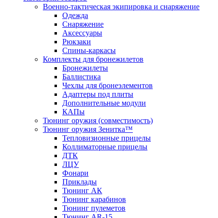
Военно-тактическая экипировка и снаряжение
Одежда
Снаряжение
Аксессуары
Рюкзаки
Спины-каркасы
Комплекты для бронежилетов
Бронежилеты
Баллистика
Чехлы для бронеэлементов
Адаптеры под плиты
Дополнительные модули
КАПы
Тюнинг оружия (совместимость)
Тюнинг оружия Зенитка™
Тепловизионные прицелы
Коллиматорные прицелы
ДТК
ЛЦУ
Фонари
Приклады
Тюнинг АК
Тюнинг карабинов
Тюнинг пулеметов
Тюнинг AR-15