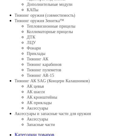
Дополнительные модули
КАПы
Тюнинг оружия (совместимость)
Тюнинг оружия Зенитка™
Тепловизионные прицелы
Коллиматорные прицелы
ДТК
ЛЦУ
Фонари
Приклады
Тюнинг АК
Тюнинг карабинов
Тюнинг пулеметов
Тюнинг AR-15
Тюнинг АК SAG (Концерн Калашников)
АК цевья
АК шасси
АК кронштейны
АК приклады
Аксессуары
Аксессуары и запасные части для оружия
Аксессуары
Запасные части
Категории товаров