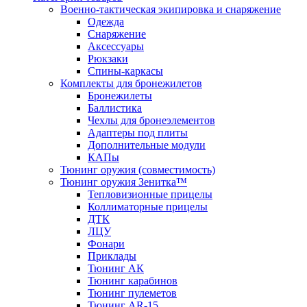
Военно-тактическая экипировка и снаряжение
Одежда
Снаряжение
Аксессуары
Рюкзаки
Спины-каркасы
Комплекты для бронежилетов
Бронежилеты
Баллистика
Чехлы для бронеэлементов
Адаптеры под плиты
Дополнительные модули
КАПы
Тюнинг оружия (совместимость)
Тюнинг оружия Зенитка™
Тепловизионные прицелы
Коллиматорные прицелы
ДТК
ЛЦУ
Фонари
Приклады
Тюнинг АК
Тюнинг карабинов
Тюнинг пулеметов
Тюнинг AR-15