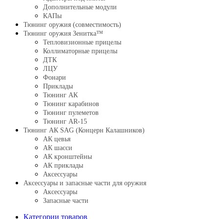
Дополнительные модули
КАПы
Тюнинг оружия (совместимость)
Тюнинг оружия Зенитка™
Тепловизионные прицелы
Коллиматорные прицелы
ДТК
ЛЦУ
Фонари
Приклады
Тюнинг АК
Тюнинг карабинов
Тюнинг пулеметов
Тюнинг AR-15
Тюнинг АК SAG (Концерн Калашников)
АК цевья
АК шасси
АК кронштейны
АК приклады
Аксессуары
Аксессуары и запасные части для оружия
Аксессуары
Запасные части
Категории товаров