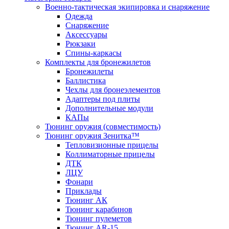
Военно-тактическая экипировка и снаряжение
Одежда
Снаряжение
Аксессуары
Рюкзаки
Спины-каркасы
Комплекты для бронежилетов
Бронежилеты
Баллистика
Чехлы для бронеэлементов
Адаптеры под плиты
Дополнительные модули
КАПы
Тюнинг оружия (совместимость)
Тюнинг оружия Зенитка™
Тепловизионные прицелы
Коллиматорные прицелы
ДТК
ЛЦУ
Фонари
Приклады
Тюнинг АК
Тюнинг карабинов
Тюнинг пулеметов
Тюнинг AR-15