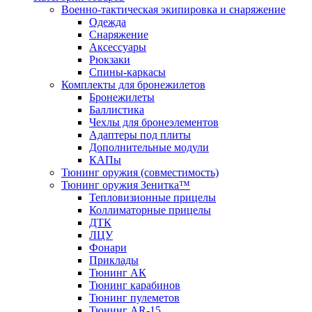
Военно-тактическая экипировка и снаряжение
Одежда
Снаряжение
Аксессуары
Рюкзаки
Спины-каркасы
Комплекты для бронежилетов
Бронежилеты
Баллистика
Чехлы для бронеэлементов
Адаптеры под плиты
Дополнительные модули
КАПы
Тюнинг оружия (совместимость)
Тюнинг оружия Зенитка™
Тепловизионные прицелы
Коллиматорные прицелы
ДТК
ЛЦУ
Фонари
Приклады
Тюнинг АК
Тюнинг карабинов
Тюнинг пулеметов
Тюнинг AR-15