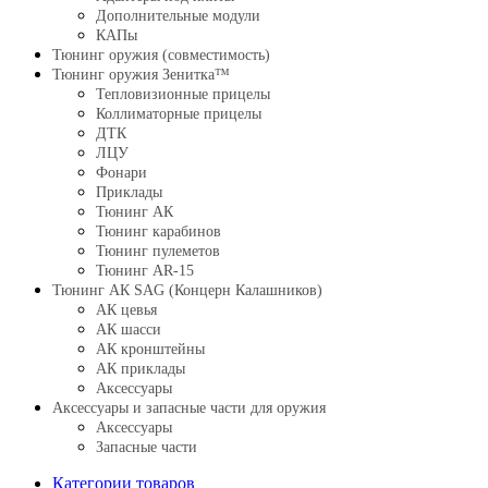
Дополнительные модули
КАПы
Тюнинг оружия (совместимость)
Тюнинг оружия Зенитка™
Тепловизионные прицелы
Коллиматорные прицелы
ДТК
ЛЦУ
Фонари
Приклады
Тюнинг АК
Тюнинг карабинов
Тюнинг пулеметов
Тюнинг AR-15
Тюнинг АК SAG (Концерн Калашников)
АК цевья
АК шасси
АК кронштейны
АК приклады
Аксессуары
Аксессуары и запасные части для оружия
Аксессуары
Запасные части
Категории товаров