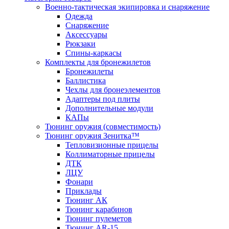
Военно-тактическая экипировка и снаряжение
Одежда
Снаряжение
Аксессуары
Рюкзаки
Спины-каркасы
Комплекты для бронежилетов
Бронежилеты
Баллистика
Чехлы для бронеэлементов
Адаптеры под плиты
Дополнительные модули
КАПы
Тюнинг оружия (совместимость)
Тюнинг оружия Зенитка™
Тепловизионные прицелы
Коллиматорные прицелы
ДТК
ЛЦУ
Фонари
Приклады
Тюнинг АК
Тюнинг карабинов
Тюнинг пулеметов
Тюнинг AR-15