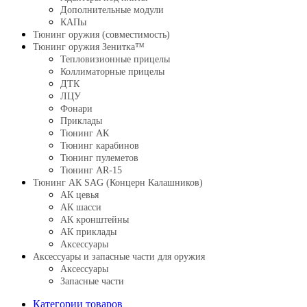
Дополнительные модули
КАПы
Тюнинг оружия (совместимость)
Тюнинг оружия Зенитка™
Тепловизионные прицелы
Коллиматорные прицелы
ДТК
ЛЦУ
Фонари
Приклады
Тюнинг АК
Тюнинг карабинов
Тюнинг пулеметов
Тюнинг AR-15
Тюнинг АК SAG (Концерн Калашников)
АК цевья
АК шасси
АК кронштейны
АК приклады
Аксессуары
Аксессуары и запасные части для оружия
Аксессуары
Запасные части
Категории товаров