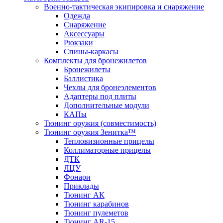
Военно-тактическая экипировка и снаряжение
Одежда
Снаряжение
Аксессуары
Рюкзаки
Спины-каркасы
Комплекты для бронежилетов
Бронежилеты
Баллистика
Чехлы для бронеэлементов
Адаптеры под плиты
Дополнительные модули
КАПы
Тюнинг оружия (совместимость)
Тюнинг оружия Зенитка™
Тепловизионные прицелы
Коллиматорные прицелы
ДТК
ЛЦУ
Фонари
Приклады
Тюнинг АК
Тюнинг карабинов
Тюнинг пулеметов
Тюнинг AR-15