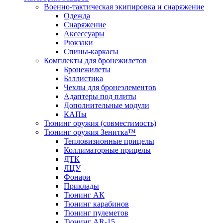
Военно-тактическая экипировка и снаряжение
Одежда
Снаряжение
Аксессуары
Рюкзаки
Спины-каркасы
Комплекты для бронежилетов
Бронежилеты
Баллистика
Чехлы для бронеэлементов
Адаптеры под плиты
Дополнительные модули
КАПы
Тюнинг оружия (совместимость)
Тюнинг оружия Зенитка™
Тепловизионные прицелы
Коллиматорные прицелы
ДТК
ЛЦУ
Фонари
Приклады
Тюнинг АК
Тюнинг карабинов
Тюнинг пулеметов
Тюнинг AR-15