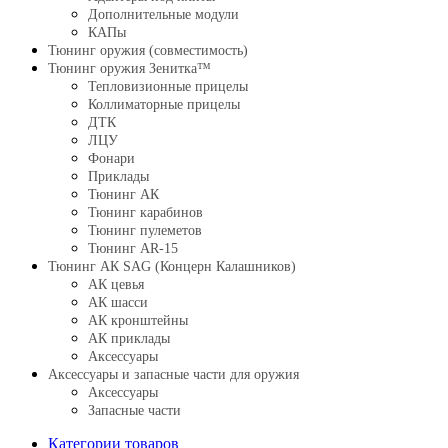
Дополнительные модули
КАПы
Тюнинг оружия (совместимость)
Тюнинг оружия Зенитка™
Тепловизионные прицелы
Коллиматорные прицелы
ДТК
ЛЦУ
Фонари
Приклады
Тюнинг АК
Тюнинг карабинов
Тюнинг пулеметов
Тюнинг AR-15
Тюнинг АК SAG (Концерн Калашников)
АК цевья
АК шасси
АК кронштейны
АК приклады
Аксессуары
Аксессуары и запасные части для оружия
Аксессуары
Запасные части
Категории товаров