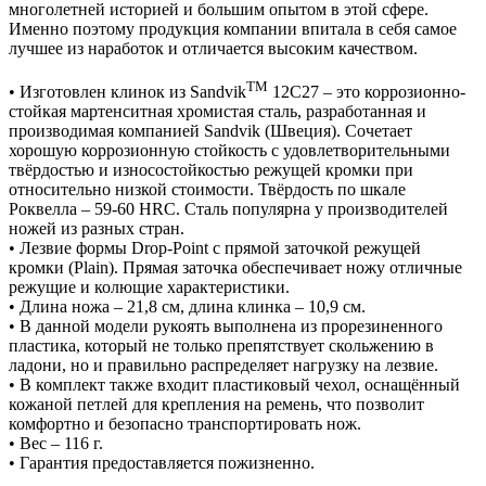
многолетней историей и большим опытом в этой сфере.
Именно поэтому продукция компании впитала в себя самое
лучшее из наработок и отличается высоким качеством.
TM
• Изготовлен клинок из Sandvik
12C27 – это коррозионно-
стойкая мартенситная хромистая сталь, разработанная и
производимая компанией Sandvik (Швеция). Сочетает
хорошую коррозионную стойкость с удовлетворительными
твёрдостью и износостойкостью режущей кромки при
относительно низкой стоимости. Твёрдость по шкале
Роквелла – 59-60 HRC. Сталь популярна у производителей
ножей из разных стран.
• Лезвие формы Drop-Point с прямой заточкой режущей
кромки (Plain). Прямая заточка обеспечивает ножу отличные
режущие и колющие характеристики.
• Длина ножа – 21,8 см, длина клинка – 10,9 см.
• В данной модели рукоять выполнена из прорезиненного
пластика, который не только препятствует скольжению в
ладони, но и правильно распределяет нагрузку на лезвие.
• В комплект также входит пластиковый чехол, оснащённый
кожаной петлей для крепления на ремень, что позволит
комфортно и безопасно транспортировать нож.
• Вес – 116 г.
• Гарантия предоставляется пожизненно.