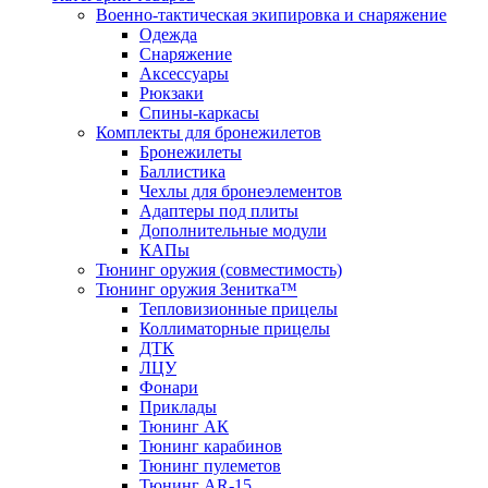
Военно-тактическая экипировка и снаряжение
Одежда
Снаряжение
Аксессуары
Рюкзаки
Спины-каркасы
Комплекты для бронежилетов
Бронежилеты
Баллистика
Чехлы для бронеэлементов
Адаптеры под плиты
Дополнительные модули
КАПы
Тюнинг оружия (совместимость)
Тюнинг оружия Зенитка™
Тепловизионные прицелы
Коллиматорные прицелы
ДТК
ЛЦУ
Фонари
Приклады
Тюнинг АК
Тюнинг карабинов
Тюнинг пулеметов
Тюнинг AR-15