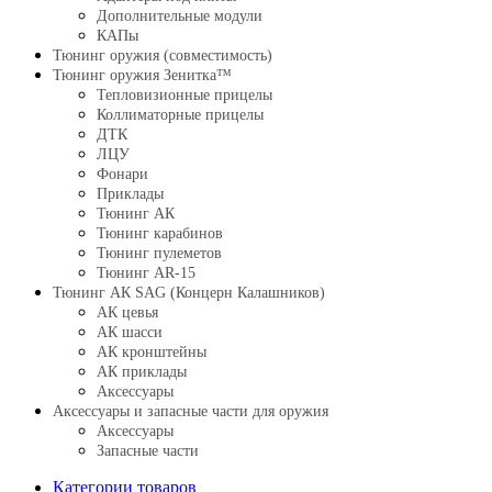
Дополнительные модули
КАПы
Тюнинг оружия (совместимость)
Тюнинг оружия Зенитка™
Тепловизионные прицелы
Коллиматорные прицелы
ДТК
ЛЦУ
Фонари
Приклады
Тюнинг АК
Тюнинг карабинов
Тюнинг пулеметов
Тюнинг AR-15
Тюнинг АК SAG (Концерн Калашников)
АК цевья
АК шасси
АК кронштейны
АК приклады
Аксессуары
Аксессуары и запасные части для оружия
Аксессуары
Запасные части
Категории товаров