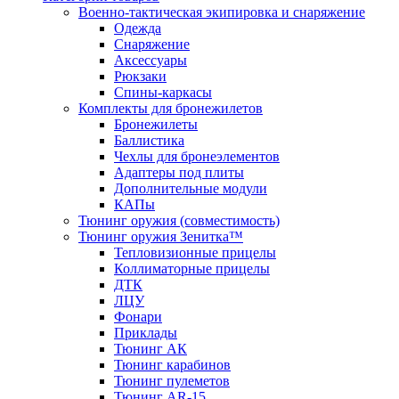
Военно-тактическая экипировка и снаряжение
Одежда
Снаряжение
Аксессуары
Рюкзаки
Спины-каркасы
Комплекты для бронежилетов
Бронежилеты
Баллистика
Чехлы для бронеэлементов
Адаптеры под плиты
Дополнительные модули
КАПы
Тюнинг оружия (совместимость)
Тюнинг оружия Зенитка™
Тепловизионные прицелы
Коллиматорные прицелы
ДТК
ЛЦУ
Фонари
Приклады
Тюнинг АК
Тюнинг карабинов
Тюнинг пулеметов
Тюнинг AR-15