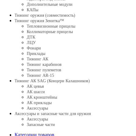
Дополнительные модули
КАПы
Тюнинг оружия (совместимость)
Тюнинг оружия Зенитка™
Тепловизионные прицелы
Коллиматорные прицелы
ДТК
ЛЦУ
Фонари
Приклады
Тюнинг АК
Тюнинг карабинов
Тюнинг пулеметов
Тюнинг AR-15
Тюнинг АК SAG (Концерн Калашников)
АК цевья
АК шасси
АК кронштейны
АК приклады
Аксессуары
Аксессуары и запасные части для оружия
Аксессуары
Запасные части
Категории товаров