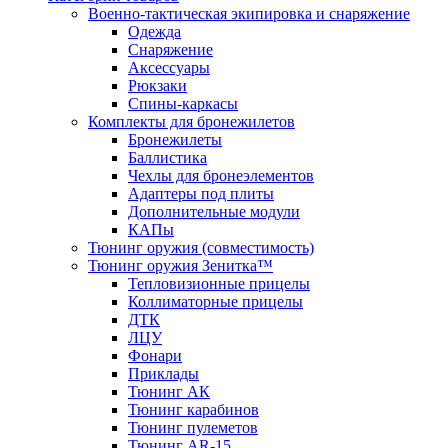
Военно-тактическая экипировка и снаряжение
Одежда
Снаряжение
Аксессуары
Рюкзаки
Спины-каркасы
Комплекты для бронежилетов
Бронежилеты
Баллистика
Чехлы для бронеэлементов
Адаптеры под плиты
Дополнительные модули
КАПы
Тюнинг оружия (совместимость)
Тюнинг оружия Зенитка™
Тепловизионные прицелы
Коллиматорные прицелы
ДТК
ЛЦУ
Фонари
Приклады
Тюнинг АК
Тюнинг карабинов
Тюнинг пулеметов
Тюнинг AR-15