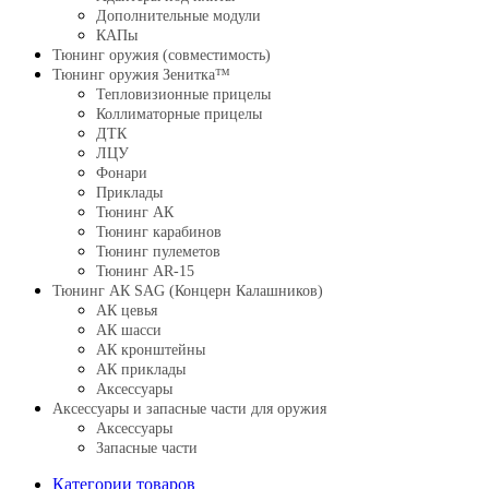
Дополнительные модули
КАПы
Тюнинг оружия (совместимость)
Тюнинг оружия Зенитка™
Тепловизионные прицелы
Коллиматорные прицелы
ДТК
ЛЦУ
Фонари
Приклады
Тюнинг АК
Тюнинг карабинов
Тюнинг пулеметов
Тюнинг AR-15
Тюнинг АК SAG (Концерн Калашников)
АК цевья
АК шасси
АК кронштейны
АК приклады
Аксессуары
Аксессуары и запасные части для оружия
Аксессуары
Запасные части
Категории товаров