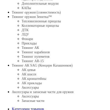
Дополнительные модули
КАПы
Тюнинг оружия (совместимость)
Тюнинг оружия Зенитка™
Тепловизионные прицелы
Коллиматорные прицелы
ДТК
ЛЦУ
Фонари
Приклады
Тюнинг АК
Тюнинг карабинов
Тюнинг пулеметов
Тюнинг AR-15
Тюнинг АК SAG (Концерн Калашников)
АК цевья
АК шасси
АК кронштейны
АК приклады
Аксессуары
Аксессуары и запасные части для оружия
Аксессуары
Запасные части
Категории товаров