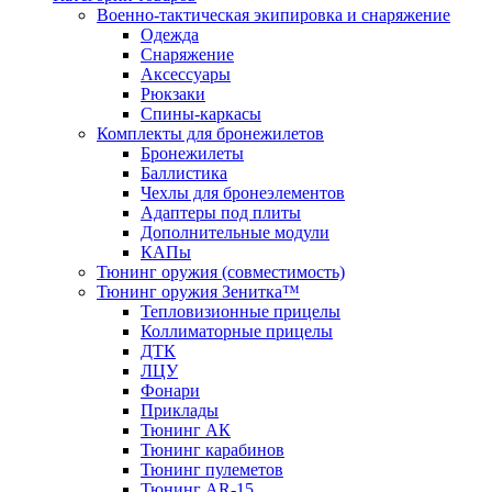
Военно-тактическая экипировка и снаряжение
Одежда
Снаряжение
Аксессуары
Рюкзаки
Спины-каркасы
Комплекты для бронежилетов
Бронежилеты
Баллистика
Чехлы для бронеэлементов
Адаптеры под плиты
Дополнительные модули
КАПы
Тюнинг оружия (совместимость)
Тюнинг оружия Зенитка™
Тепловизионные прицелы
Коллиматорные прицелы
ДТК
ЛЦУ
Фонари
Приклады
Тюнинг АК
Тюнинг карабинов
Тюнинг пулеметов
Тюнинг AR-15