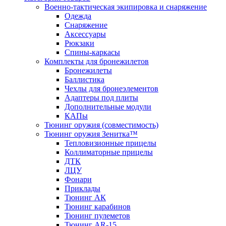
Военно-тактическая экипировка и снаряжение
Одежда
Снаряжение
Аксессуары
Рюкзаки
Спины-каркасы
Комплекты для бронежилетов
Бронежилеты
Баллистика
Чехлы для бронеэлементов
Адаптеры под плиты
Дополнительные модули
КАПы
Тюнинг оружия (совместимость)
Тюнинг оружия Зенитка™
Тепловизионные прицелы
Коллиматорные прицелы
ДТК
ЛЦУ
Фонари
Приклады
Тюнинг АК
Тюнинг карабинов
Тюнинг пулеметов
Тюнинг AR-15