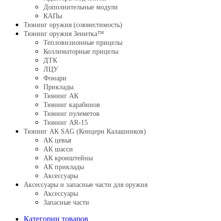
Дополнительные модули
КАПы
Тюнинг оружия (совместимость)
Тюнинг оружия Зенитка™
Тепловизионные прицелы
Коллиматорные прицелы
ДТК
ЛЦУ
Фонари
Приклады
Тюнинг АК
Тюнинг карабинов
Тюнинг пулеметов
Тюнинг AR-15
Тюнинг АК SAG (Концерн Калашников)
АК цевья
АК шасси
АК кронштейны
АК приклады
Аксессуары
Аксессуары и запасные части для оружия
Аксессуары
Запасные части
Категории товаров