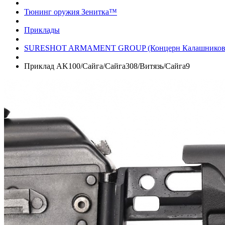
Тюнинг оружия Зенитка™
Приклады
SURESHOT ARMAMENT GROUP (Концерн Калашников
Приклад AK100/Сайга/Сайга308/Витязь/Сайга9