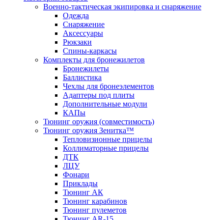
Военно-тактическая экипировка и снаряжение
Одежда
Снаряжение
Аксессуары
Рюкзаки
Спины-каркасы
Комплекты для бронежилетов
Бронежилеты
Баллистика
Чехлы для бронеэлементов
Адаптеры под плиты
Дополнительные модули
КАПы
Тюнинг оружия (совместимость)
Тюнинг оружия Зенитка™
Тепловизионные прицелы
Коллиматорные прицелы
ДТК
ЛЦУ
Фонари
Приклады
Тюнинг АК
Тюнинг карабинов
Тюнинг пулеметов
Тюнинг AR-15