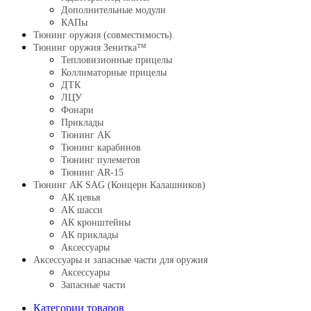
Дополнительные модули
КАПы
Тюнинг оружия (совместимость)
Тюнинг оружия Зенитка™
Тепловизионные прицелы
Коллиматорные прицелы
ДТК
ЛЦУ
Фонари
Приклады
Тюнинг АК
Тюнинг карабинов
Тюнинг пулеметов
Тюнинг AR-15
Тюнинг АК SAG (Концерн Калашников)
АК цевья
АК шасси
АК кронштейны
АК приклады
Аксессуары
Аксессуары и запасные части для оружия
Аксессуары
Запасные части
Категории товаров