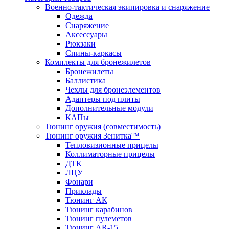
Военно-тактическая экипировка и снаряжение
Одежда
Снаряжение
Аксессуары
Рюкзаки
Спины-каркасы
Комплекты для бронежилетов
Бронежилеты
Баллистика
Чехлы для бронеэлементов
Адаптеры под плиты
Дополнительные модули
КАПы
Тюнинг оружия (совместимость)
Тюнинг оружия Зенитка™
Тепловизионные прицелы
Коллиматорные прицелы
ДТК
ЛЦУ
Фонари
Приклады
Тюнинг АК
Тюнинг карабинов
Тюнинг пулеметов
Тюнинг AR-15