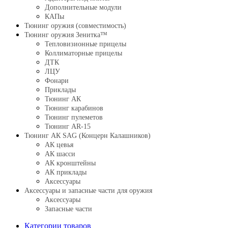
Дополнительные модули
КАПы
Тюнинг оружия (совместимость)
Тюнинг оружия Зенитка™
Тепловизионные прицелы
Коллиматорные прицелы
ДТК
ЛЦУ
Фонари
Приклады
Тюнинг АК
Тюнинг карабинов
Тюнинг пулеметов
Тюнинг AR-15
Тюнинг АК SAG (Концерн Калашников)
АК цевья
АК шасси
АК кронштейны
АК приклады
Аксессуары
Аксессуары и запасные части для оружия
Аксессуары
Запасные части
Категории товаров