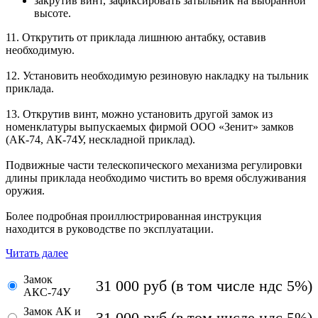
закрутив винт, зафиксировать затыльник на выбранной
высоте.
11. Открутить от приклада лишнюю антабку, оставив
необходимую.
12. Установить необходимую резиновую накладку на тыльник
приклада.
13. Открутив винт, можно установить другой замок из
номенклатуры выпускаемых фирмой ООО «Зенит» замков
(АК-74, АК-74У, нескладной приклад).
Подвижные части телескопического механизма регулировки
длины приклада необходимо чистить во время обслуживания
оружия.
Более подробная проиллюстрированная инструкция
находится в руководстве по эксплуатации.
Читать далее
Замок
31 000
руб
(в том числе ндс 5%)
АКС-74У
Замок АК и
31 000
руб
(в том числе ндс 5%)