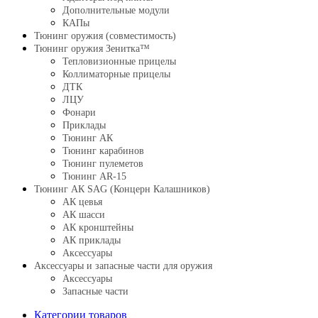
Дополнительные модули
КАПы
Тюнинг оружия (совместимость)
Тюнинг оружия Зенитка™
Тепловизионные прицелы
Коллиматорные прицелы
ДТК
ЛЦУ
Фонари
Приклады
Тюнинг АК
Тюнинг карабинов
Тюнинг пулеметов
Тюнинг AR-15
Тюнинг АК SAG (Концерн Калашников)
АК цевья
АК шасси
АК кронштейны
АК приклады
Аксессуары
Аксессуары и запасные части для оружия
Аксессуары
Запасные части
Категории товаров