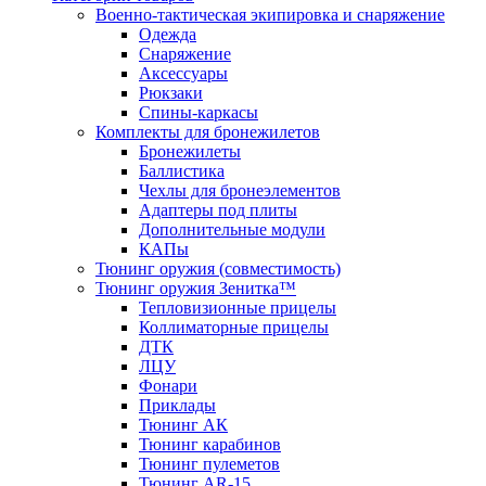
Военно-тактическая экипировка и снаряжение
Одежда
Снаряжение
Аксессуары
Рюкзаки
Спины-каркасы
Комплекты для бронежилетов
Бронежилеты
Баллистика
Чехлы для бронеэлементов
Адаптеры под плиты
Дополнительные модули
КАПы
Тюнинг оружия (совместимость)
Тюнинг оружия Зенитка™
Тепловизионные прицелы
Коллиматорные прицелы
ДТК
ЛЦУ
Фонари
Приклады
Тюнинг АК
Тюнинг карабинов
Тюнинг пулеметов
Тюнинг AR-15