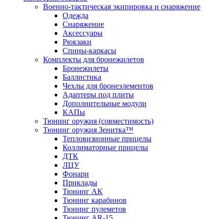
Военно-тактическая экипировка и снаряжение
Одежда
Снаряжение
Аксессуары
Рюкзаки
Спины-каркасы
Комплекты для бронежилетов
Бронежилеты
Баллистика
Чехлы для бронеэлементов
Адаптеры под плиты
Дополнительные модули
КАПы
Тюнинг оружия (совместимость)
Тюнинг оружия Зенитка™
Тепловизионные прицелы
Коллиматорные прицелы
ДТК
ЛЦУ
Фонари
Приклады
Тюнинг АК
Тюнинг карабинов
Тюнинг пулеметов
Тюнинг AR-15