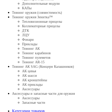
Дополнительные модули
КАПы
Тюнинг оружия (совместимость)
Тюнинг оружия Зенитка™
Тепловизионные прицелы
Коллиматорные прицелы
ДТК
ЛЦУ
Фонари
Приклады
Тюнинг АК
Тюнинг карабинов
Тюнинг пулеметов
Тюнинг AR-15
Тюнинг АК SAG (Концерн Калашников)
АК цевья
АК шасси
АК кронштейны
АК приклады
Аксессуары
Аксессуары и запасные части для оружия
Аксессуары
Запасные части
Категории товаров