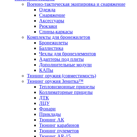
Военно-тактическая экипировка и снаряжение
Одежда
Снаряжение
Аксессуары
Рюкзаки
Спины-каркасы
Комплекты для бронежилетов
Бронежилеты
Баллистика
Чехлы для бронеэлементов
Адаптеры под плиты
Дополнительные модули
КАПы
Тюнинг оружия (совместимость)
Тюнинг оружия Зенитка™
Тепловизионные прицелы
Коллиматорные прицелы
ДТК
ЛЦУ
Фонари
Приклады
Тюнинг АК
Тюнинг карабинов
Тюнинг пулеметов
Тюнинг AR-15