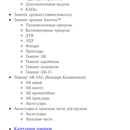
Дополнительные модули
КАПы
Тюнинг оружия (совместимость)
Тюнинг оружия Зенитка™
Тепловизионные прицелы
Коллиматорные прицелы
ДТК
ЛЦУ
Фонари
Приклады
Тюнинг АК
Тюнинг карабинов
Тюнинг пулеметов
Тюнинг AR-15
Тюнинг АК SAG (Концерн Калашников)
АК цевья
АК шасси
АК кронштейны
АК приклады
Аксессуары
Аксессуары и запасные части для оружия
Аксессуары
Запасные части
Категории товаров