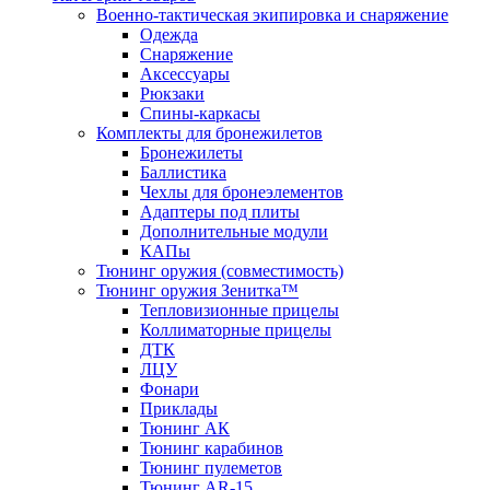
Военно-тактическая экипировка и снаряжение
Одежда
Снаряжение
Аксессуары
Рюкзаки
Спины-каркасы
Комплекты для бронежилетов
Бронежилеты
Баллистика
Чехлы для бронеэлементов
Адаптеры под плиты
Дополнительные модули
КАПы
Тюнинг оружия (совместимость)
Тюнинг оружия Зенитка™
Тепловизионные прицелы
Коллиматорные прицелы
ДТК
ЛЦУ
Фонари
Приклады
Тюнинг АК
Тюнинг карабинов
Тюнинг пулеметов
Тюнинг AR-15