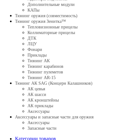
Дополнительные модули
КАПы
Тюнинг оружия (совместимость)
Тюнинг оружия Зенитка™
Тепловизионные прицелы
Коллиматорные прицелы
ДТК
ЛЦУ
Фонари
Приклады
Тюнинг АК
Тюнинг карабинов
Тюнинг пулеметов
Тюнинг AR-15
Тюнинг АК SAG (Концерн Калашников)
АК цевья
АК шасси
АК кронштейны
АК приклады
Аксессуары
Аксессуары и запасные части для оружия
Аксессуары
Запасные части
Категории товаров