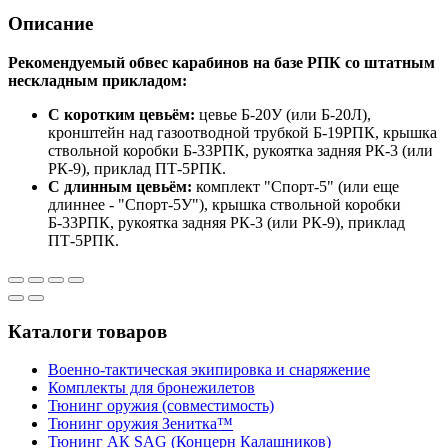
Описание
Рекомендуемый обвес карабинов на базе РПК со штатным
нескладным прикладом:
С коротким цевьём:
цевье Б-20У (или Б-20Л),
кронштейн над газоотводной трубкой Б-19РПК, крышка
ствольной коробки Б-33РПК, рукоятка задняя РК-3 (или
РК-9), приклад ПТ-5РПК.
С длинным цевьём:
комплект "Спорт-5" (или еще
длиннее - "Спорт-5У"), крышка ствольной коробки
Б-33РПК, рукоятка задняя РК-3 (или РК-9), приклад
ПТ-5РПК.
Каталоги товаров
Военно-тактическая экипировка и снаряжение
Комплекты для бронежилетов
Тюнинг оружия (совместимость)
Тюнинг оружия Зенитка™
Тюнинг АК SAG (Концерн Калашников)