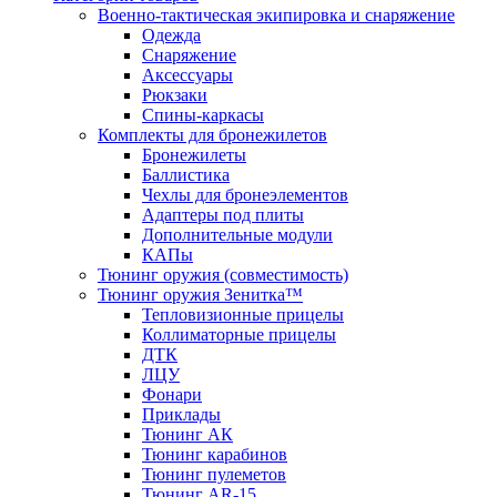
Военно-тактическая экипировка и снаряжение
Одежда
Снаряжение
Аксессуары
Рюкзаки
Спины-каркасы
Комплекты для бронежилетов
Бронежилеты
Баллистика
Чехлы для бронеэлементов
Адаптеры под плиты
Дополнительные модули
КАПы
Тюнинг оружия (совместимость)
Тюнинг оружия Зенитка™
Тепловизионные прицелы
Коллиматорные прицелы
ДТК
ЛЦУ
Фонари
Приклады
Тюнинг АК
Тюнинг карабинов
Тюнинг пулеметов
Тюнинг AR-15