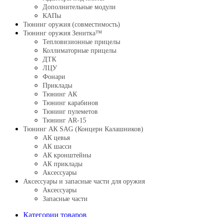
Дополнительные модули
КАПы
Тюнинг оружия (совместимость)
Тюнинг оружия Зенитка™
Тепловизионные прицелы
Коллиматорные прицелы
ДТК
ЛЦУ
Фонари
Приклады
Тюнинг АК
Тюнинг карабинов
Тюнинг пулеметов
Тюнинг AR-15
Тюнинг АК SAG (Концерн Калашников)
АК цевья
АК шасси
АК кронштейны
АК приклады
Аксессуары
Аксессуары и запасные части для оружия
Аксессуары
Запасные части
Категории товаров