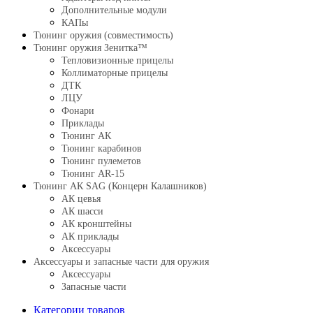
Дополнительные модули
КАПы
Тюнинг оружия (совместимость)
Тюнинг оружия Зенитка™
Тепловизионные прицелы
Коллиматорные прицелы
ДТК
ЛЦУ
Фонари
Приклады
Тюнинг АК
Тюнинг карабинов
Тюнинг пулеметов
Тюнинг AR-15
Тюнинг АК SAG (Концерн Калашников)
АК цевья
АК шасси
АК кронштейны
АК приклады
Аксессуары
Аксессуары и запасные части для оружия
Аксессуары
Запасные части
Категории товаров