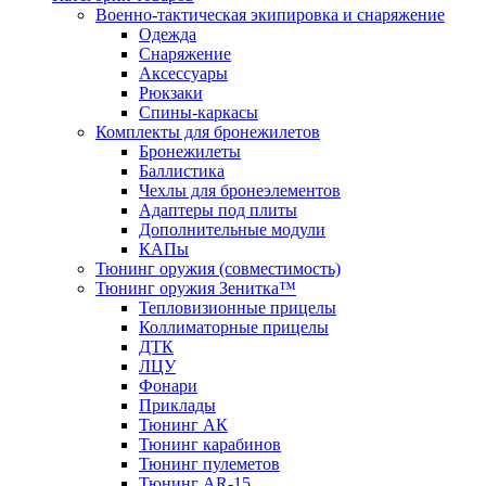
Военно-тактическая экипировка и снаряжение
Одежда
Снаряжение
Аксессуары
Рюкзаки
Спины-каркасы
Комплекты для бронежилетов
Бронежилеты
Баллистика
Чехлы для бронеэлементов
Адаптеры под плиты
Дополнительные модули
КАПы
Тюнинг оружия (совместимость)
Тюнинг оружия Зенитка™
Тепловизионные прицелы
Коллиматорные прицелы
ДТК
ЛЦУ
Фонари
Приклады
Тюнинг АК
Тюнинг карабинов
Тюнинг пулеметов
Тюнинг AR-15