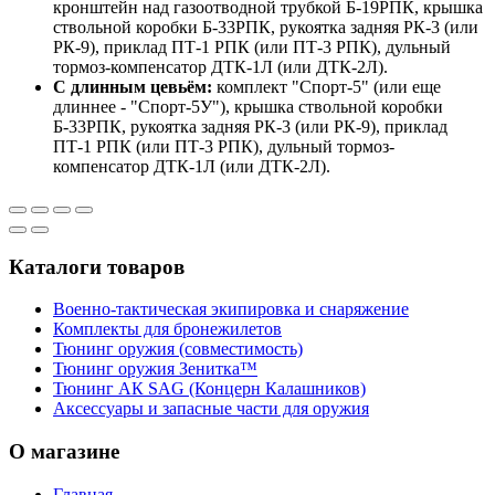
кронштейн над газоотводной трубкой Б-19РПК, крышка
ствольной коробки Б-33РПК, рукоятка задняя РК-3 (или
РК-9), приклад ПТ-1 РПК (или ПТ-3 РПК), дульный
тормоз-компенсатор ДТК-1Л (или ДТК-2Л).
С длинным цевьём:
комплект "Спорт-5" (или еще
длиннее - "Спорт-5У"), крышка ствольной коробки
Б-33РПК, рукоятка задняя РК-3 (или РК-9), приклад
ПТ-1 РПК (или ПТ-3 РПК), дульный тормоз-
компенсатор ДТК-1Л (или ДТК-2Л).
Каталоги товаров
Военно-тактическая экипировка и снаряжение
Комплекты для бронежилетов
Тюнинг оружия (совместимость)
Тюнинг оружия Зенитка™
Тюнинг АК SAG (Концерн Калашников)
Аксессуары и запасные части для оружия
О магазине
Главная