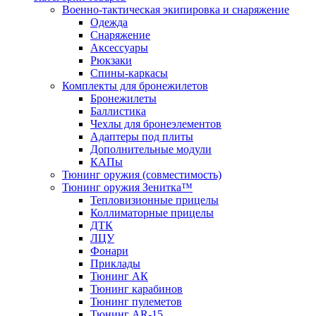
Военно-тактическая экипировка и снаряжение
Одежда
Снаряжение
Аксессуары
Рюкзаки
Спины-каркасы
Комплекты для бронежилетов
Бронежилеты
Баллистика
Чехлы для бронеэлементов
Адаптеры под плиты
Дополнительные модули
КАПы
Тюнинг оружия (совместимость)
Тюнинг оружия Зенитка™
Тепловизионные прицелы
Коллиматорные прицелы
ДТК
ЛЦУ
Фонари
Приклады
Тюнинг АК
Тюнинг карабинов
Тюнинг пулеметов
Тюнинг AR-15