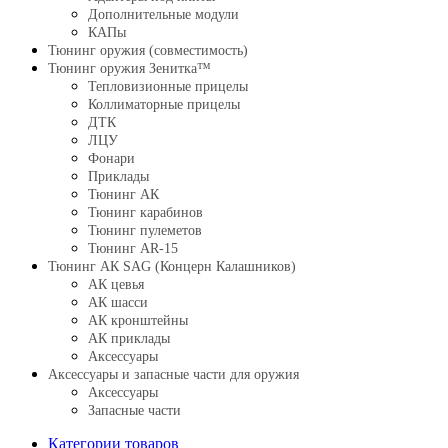
Дополнительные модули
КАПы
Тюнинг оружия (совместимость)
Тюнинг оружия Зенитка™
Тепловизионные прицелы
Коллиматорные прицелы
ДТК
ЛЦУ
Фонари
Приклады
Тюнинг АК
Тюнинг карабинов
Тюнинг пулеметов
Тюнинг AR-15
Тюнинг АК SAG (Концерн Калашников)
АК цевья
АК шасси
АК кронштейны
АК приклады
Аксессуары
Аксессуары и запасные части для оружия
Аксессуары
Запасные части
Категории товаров