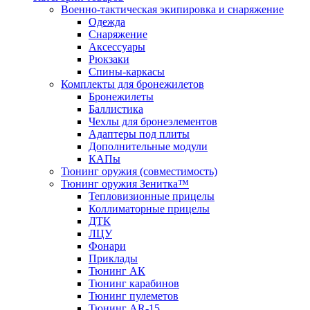
Военно-тактическая экипировка и снаряжение
Одежда
Снаряжение
Аксессуары
Рюкзаки
Спины-каркасы
Комплекты для бронежилетов
Бронежилеты
Баллистика
Чехлы для бронеэлементов
Адаптеры под плиты
Дополнительные модули
КАПы
Тюнинг оружия (совместимость)
Тюнинг оружия Зенитка™
Тепловизионные прицелы
Коллиматорные прицелы
ДТК
ЛЦУ
Фонари
Приклады
Тюнинг АК
Тюнинг карабинов
Тюнинг пулеметов
Тюнинг AR-15