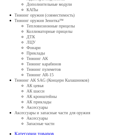
Дополнительные модули
КАПы
Тюнинг оружия (совместимость)
Тюнинг оружия Зенитка™
Тепловизионные прицелы
Коллиматорные прицелы
ДТК
ЛЦУ
Фонари
Приклады
Тюнинг АК
Тюнинг карабинов
Тюнинг пулеметов
Тюнинг AR-15
Тюнинг АК SAG (Концерн Калашников)
АК цевья
АК шасси
АК кронштейны
АК приклады
Аксессуары
Аксессуары и запасные части для оружия
Аксессуары
Запасные части
Категории товаров