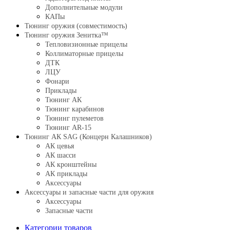
Дополнительные модули
КАПы
Тюнинг оружия (совместимость)
Тюнинг оружия Зенитка™
Тепловизионные прицелы
Коллиматорные прицелы
ДТК
ЛЦУ
Фонари
Приклады
Тюнинг АК
Тюнинг карабинов
Тюнинг пулеметов
Тюнинг AR-15
Тюнинг АК SAG (Концерн Калашников)
АК цевья
АК шасси
АК кронштейны
АК приклады
Аксессуары
Аксессуары и запасные части для оружия
Аксессуары
Запасные части
Категории товаров