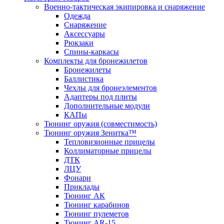
Военно-тактическая экипировка и снаряжение
Одежда
Снаряжение
Аксессуары
Рюкзаки
Спины-каркасы
Комплекты для бронежилетов
Бронежилеты
Баллистика
Чехлы для бронеэлементов
Адаптеры под плиты
Дополнительные модули
КАПы
Тюнинг оружия (совместимость)
Тюнинг оружия Зенитка™
Тепловизионные прицелы
Коллиматорные прицелы
ДТК
ЛЦУ
Фонари
Приклады
Тюнинг АК
Тюнинг карабинов
Тюнинг пулеметов
Тюнинг AR-15