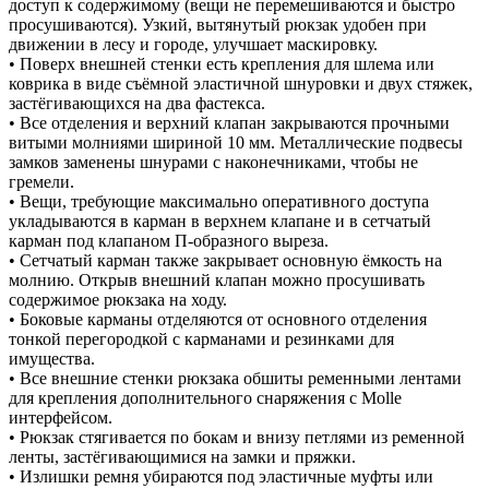
доступ к содержимому (вещи не перемешиваются и быстро
просушиваются). Узкий, вытянутый рюкзак удобен при
движении в лесу и городе, улучшает маскировку.
• Поверх внешней стенки есть крепления для шлема или
коврика в виде съёмной эластичной шнуровки и двух стяжек,
застёгивающихся на два фастекса.
• Все отделения и верхний клапан закрываются прочными
витыми молниями шириной 10 мм. Металлические подвесы
замков заменены шнурами с наконечниками, чтобы не
гремели.
• Вещи, требующие максимально оперативного доступа
укладываются в карман в верхнем клапане и в сетчатый
карман под клапаном П-образного выреза.
• Сетчатый карман также закрывает основную ёмкость на
молнию. Открыв внешний клапан можно просушивать
содержимое рюкзака на ходу.
• Боковые карманы отделяются от основного отделения
тонкой перегородкой с карманами и резинками для
имущества.
• Все внешние стенки рюкзака обшиты ременными лентами
для крепления дополнительного снаряжения с Molle
интерфейсом.
• Рюкзак стягивается по бокам и внизу петлями из ременной
ленты, застёгивающимися на замки и пряжки.
• Излишки ремня убираются под эластичные муфты или