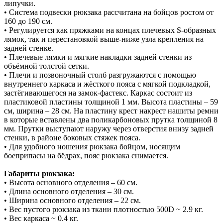
липучки.
• Система подвески рюкзака рассчитана на бойцов ростом от
160 до 190 см.
• Регулируется как пряжками на концах плечевых S-образных
лямок, так и перестановкой выше-ниже узла крепления на
задней стенке.
• Плечевые лямки и мягкие накладки задней стенки из
объёмной толстой сетки.
• Плечи и позвоночный столб разгружаются с помощью
внутреннего каркаса и жёсткого пояса с мягкой подкладкой,
застёгивающегося на замок-фастекс. Каркас состоит из
пластиковой пластины толщиной 1 мм. Высота пластины – 59
см, ширина – 28 см. На пластину крест накрест нашиты ремни
в которые вставлены два поликарбоновых прутка толщиной 8
мм. Прутки выступают наружу через отверстия внизу задней
стенки, в районе боковых стяжек пояса.
• Для удобного ношения рюкзака бойцом, носящим
боеприпасы на бёдрах, пояс рюкзака снимается.
Габариты рюкзака:
• Высота основного отделения – 60 см.
• Длина основного отделения – 30 см.
• Ширина основного отделения – 22 см.
• Вес пустого рюкзака из ткани плотностью 500D ~ 2.9 кг.
• Вес каркаса ~ 0.4 кг.