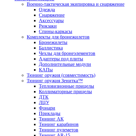
Военно-тактическая экипировка и снаряжение
Одежда
Снаряжение
Аксессуары
Рюкзаки
Спины-каркасы
Комплекты для бронежилетов
Бронежилеты
Баллистика
Чехлы для бронеэлементов
Адаптеры под плиты
Дополнительные модули
КАПы
Тюнинг оружия (совместимость)
Тюнинг оружия Зенитка™
Тепловизионные прицелы
Коллиматорные прицелы
ДТК
ЛЦУ
Фонари
Приклады
Тюнинг АК
Тюнинг карабинов
Тюнинг пулеметов
Тюнинг AR-15