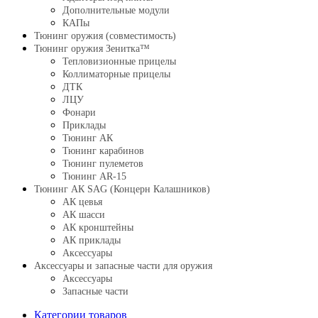
Дополнительные модули
КАПы
Тюнинг оружия (совместимость)
Тюнинг оружия Зенитка™
Тепловизионные прицелы
Коллиматорные прицелы
ДТК
ЛЦУ
Фонари
Приклады
Тюнинг АК
Тюнинг карабинов
Тюнинг пулеметов
Тюнинг AR-15
Тюнинг АК SAG (Концерн Калашников)
АК цевья
АК шасси
АК кронштейны
АК приклады
Аксессуары
Аксессуары и запасные части для оружия
Аксессуары
Запасные части
Категории товаров