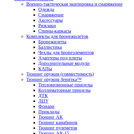
Военно-тактическая экипировка и снаряжение
Одежда
Снаряжение
Аксессуары
Рюкзаки
Спины-каркасы
Комплекты для бронежилетов
Бронежилеты
Баллистика
Чехлы для бронеэлементов
Адаптеры под плиты
Дополнительные модули
КАПы
Тюнинг оружия (совместимость)
Тюнинг оружия Зенитка™
Тепловизионные прицелы
Коллиматорные прицелы
ДТК
ЛЦУ
Фонари
Приклады
Тюнинг АК
Тюнинг карабинов
Тюнинг пулеметов
Тюнинг AR-15