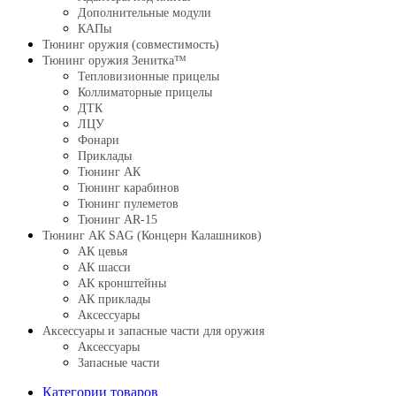
Дополнительные модули
КАПы
Тюнинг оружия (совместимость)
Тюнинг оружия Зенитка™
Тепловизионные прицелы
Коллиматорные прицелы
ДТК
ЛЦУ
Фонари
Приклады
Тюнинг АК
Тюнинг карабинов
Тюнинг пулеметов
Тюнинг AR-15
Тюнинг АК SAG (Концерн Калашников)
АК цевья
АК шасси
АК кронштейны
АК приклады
Аксессуары
Аксессуары и запасные части для оружия
Аксессуары
Запасные части
Категории товаров