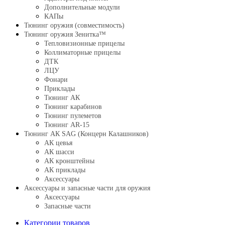
Дополнительные модули
КАПы
Тюнинг оружия (совместимость)
Тюнинг оружия Зенитка™
Тепловизионные прицелы
Коллиматорные прицелы
ДТК
ЛЦУ
Фонари
Приклады
Тюнинг АК
Тюнинг карабинов
Тюнинг пулеметов
Тюнинг AR-15
Тюнинг АК SAG (Концерн Калашников)
АК цевья
АК шасси
АК кронштейны
АК приклады
Аксессуары
Аксессуары и запасные части для оружия
Аксессуары
Запасные части
Категории товаров