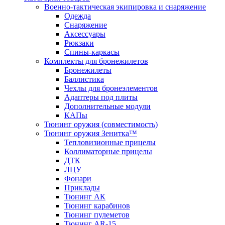
Военно-тактическая экипировка и снаряжение
Одежда
Снаряжение
Аксессуары
Рюкзаки
Спины-каркасы
Комплекты для бронежилетов
Бронежилеты
Баллистика
Чехлы для бронеэлементов
Адаптеры под плиты
Дополнительные модули
КАПы
Тюнинг оружия (совместимость)
Тюнинг оружия Зенитка™
Тепловизионные прицелы
Коллиматорные прицелы
ДТК
ЛЦУ
Фонари
Приклады
Тюнинг АК
Тюнинг карабинов
Тюнинг пулеметов
Тюнинг AR-15