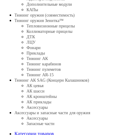
Дополнительные модули
КАПы
Тюнинг оружия (совместимость)
Тюнинг оружия Зенитка™
Тепловизионные прицелы
Коллиматорные прицелы
ДТК
ЛЦУ
Фонари
Приклады
Тюнинг АК
Тюнинг карабинов
Тюнинг пулеметов
Тюнинг AR-15
Тюнинг АК SAG (Концерн Калашников)
АК цевья
АК шасси
АК кронштейны
АК приклады
Аксессуары
Аксессуары и запасные части для оружия
Аксессуары
Запасные части
Категории товаров