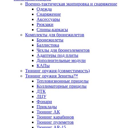
Военно-тактическая экипировка и снаряжение
Одежда
Снаряжение
Аксессуары
Рюкзаки
Спины-каркасы
Комплекты для бронежилетов
Бронежилеты
Баллистика
Чехлы для бронеэлементов
Адаптеры под плиты
Дополнительные модули
КАПы
Тюнинг оружия (совместимость)
Тюнинг оружия Зенитка™
Тепловизионные прицелы
Коллиматорные прицелы
ДТК
ЛЦУ
Фонари
Приклады
Тюнинг АК
Тюнинг карабинов
Тюнинг пулеметов
Тюнинг AR-15