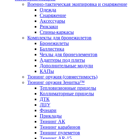
Военно-тактическая экипировка и снаряжение
Одежда
Снаряжение
Аксессуары
Рюкзаки
Спины-каркасы
Комплекты для бронежилетов
Бронежилеты
Баллистика
Чехлы для бронеэлементов
Адаптеры под плиты
Дополнительные модули
КАПы
Тюнинг оружия (совместимость)
Тюнинг оружия Зенитка™
Тепловизионные прицелы
Коллиматорные прицелы
ДТК
ЛЦУ
Фонари
Приклады
Тюнинг АК
Тюнинг карабинов
Тюнинг пулеметов
Тюнинг AR-15