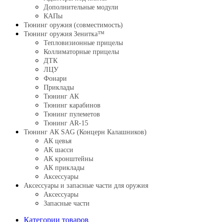
Дополнительные модули
КАПы
Тюнинг оружия (совместимость)
Тюнинг оружия Зенитка™
Тепловизионные прицелы
Коллиматорные прицелы
ДТК
ЛЦУ
Фонари
Приклады
Тюнинг АК
Тюнинг карабинов
Тюнинг пулеметов
Тюнинг AR-15
Тюнинг АК SAG (Концерн Калашников)
АК цевья
АК шасси
АК кронштейны
АК приклады
Аксессуары
Аксессуары и запасные части для оружия
Аксессуары
Запасные части
Категории товаров